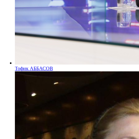
Тофик АББАСОВ