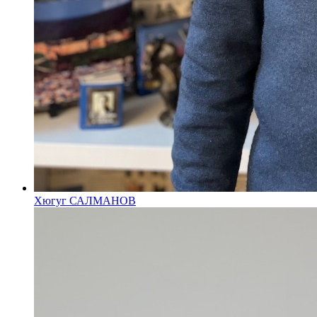
Хюгуг САЛМАНОВ