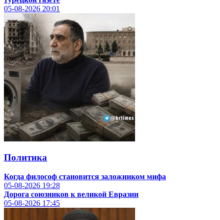
05-08-2026
20:01
Политика
Когда философ становится заложником мифа
05-08-2026
19:28
Дорога союзников к великой Евразии
05-08-2026
17:45