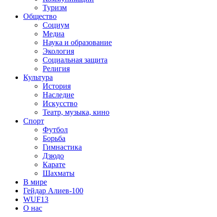
Туризм
Общество
Социум
Медиа
Наука и образование
Экология
Социальная защита
Религия
Культура
История
Наследие
Искусство
Театр, музыка, кино
Спорт
Футбол
Борьба
Гимнастика
Дзюдо
Карате
Шахматы
В мире
Гейдар Алиев-100
WUF13
О нас