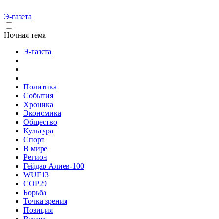
Э-газета
Ночная тема
Э-газета
Политика
События
Хроника
Экономика
Общество
Культура
Спорт
В мире
Регион
Гейдар Алиев-100
WUF13
COP29
Борьба
Точка зрения
Позиция
Взгляд