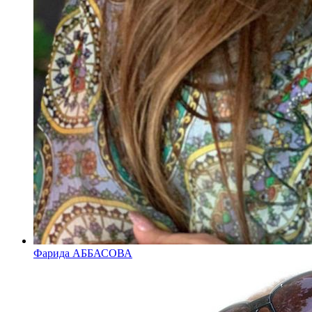
Фарида АББАСОВА