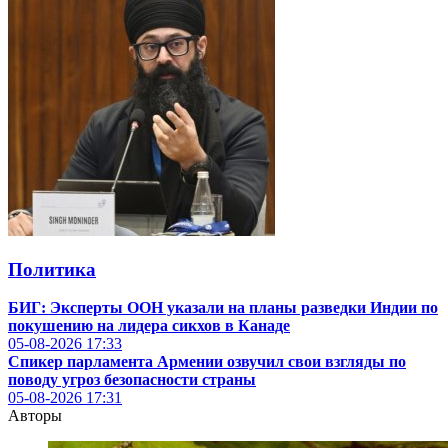
Политика
БИГ: Эксперты ООН указали на планы разведки Индии по
покушению на лидера сикхов в Канаде
05-08-2026
17:33
Спикер парламента Армении озвучил свои взгляды по
поводу угроз безопасности страны
05-08-2026
17:31
Авторы