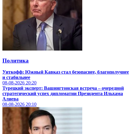
Политика
Уиткофф: Южный Кавказ стал безопаснее, благополучнее
и стабильнее
08-08-2026
20:20
Турецкий эксперт: Вашингтонская встреча – очередной
стратегический успех дипломатии Президента Ильхама
Алиева
08-08-2026
20:10