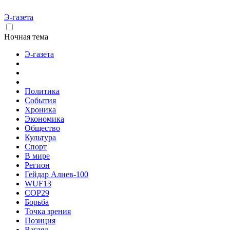
Э-газета
Ночная тема
Э-газета
Политика
События
Хроника
Экономика
Общество
Культура
Спорт
В мире
Регион
Гейдар Алиев-100
WUF13
COP29
Борьба
Точка зрения
Позиция
Взгляд