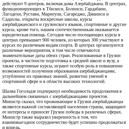
действуют 9 центров, включая дома Азербайджана. В центрах,
функционирующих в Tбилиси, Болниси, Гардабани,
Лагодехи, Рустави, Марнеули, Сагареджо, Дманиси и
Садахлы, открыты воскресные школы, курсы
азербайджанского и грузинского языков, спортивные и другие
курсы, кроме того, нашим соотечественникам оказывается
юридическая помощь. Сегодня число посещающих курсы в
центрах превышает 900 человек, из которых 300 участвуют в
курсах по различным видам спорта. В центрах организуются
различные мероприятия, в том числе отмечаются
знаменательные даты обеих стран. Реализованные в Грузии
проекты, в частности подготовка к средней школе и вузу, а
также спортивные курсы, играют особую роль в повышении
возможностей получения образования азербайджанцами,
углублении их правовых знаний, развитии умений в
спортивной сфере и в области высоких технологий.
Шалва Гоголадзе подчеркнул необходимость продолжения в
дальнейшем связанных с азербайджанцами проектов.
Министр сказал, что проживающие в Грузии азербайджанцы
являются важной составляющей населения страны, защищают
ее интересы и приносят Грузии победы в различных сферах.
Министр также выразил уверенность в том, что
взаимовыгодное сотрудничество будет успешно продолжаться
и впредь.