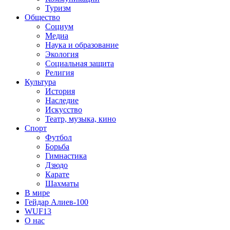
Туризм
Общество
Социум
Медиа
Наука и образование
Экология
Социальная защита
Религия
Культура
История
Наследие
Искусство
Театр, музыка, кино
Спорт
Футбол
Борьба
Гимнастика
Дзюдо
Карате
Шахматы
В мире
Гейдар Алиев-100
WUF13
О нас