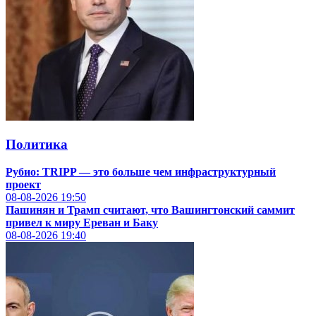
Политика
Рубио: TRIPP — это больше чем инфраструктурный
проект
08-08-2026
19:50
Пашинян и Трамп считают, что Вашингтонский саммит
привел к миру Ереван и Баку
08-08-2026
19:40