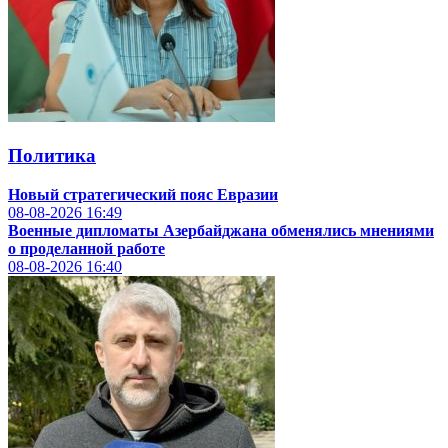
Политика
Новый стратегический пояс Евразии
08-08-2026
16:49
Военные дипломаты Азербайджана обменялись мнениями
о проделанной работе
08-08-2026
16:40