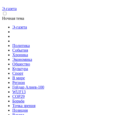
Э-газета
Ночная тема
Э-газета
Политика
События
Хроника
Экономика
Общество
Культура
Спорт
В мире
Регион
Гейдар Алиев-100
WUF13
COP29
Борьба
Точка зрения
Позиция
Взгляд