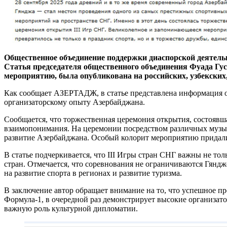
Общественное объединение поддержки диаспорской деятел
Статья председателя общественного объединения Фуада Гус
мероприятию, была опубликована на российских, узбекских, 
Как сообщает АЗЕРТАДЖ, в статье представлена информация о 
организаторскому опыту Азербайджана.
Сообщается, что торжественная церемония открытия, состоявша
взаимопонимания. На церемонии посредством различных музык
развитие Азербайджана. Особый колорит мероприятию придал
В статье подчеркивается, что III Игры стран СНГ важны не то
стран. Отмечается, что соревнования не ограничиваются Гяндж
на развитие спорта в регионах и развитие туризма.
В заключение автор обращает внимание на то, что успешное 
Формула-1, в очередной раз демонстрирует высокие организат
важную роль культурной дипломатии.