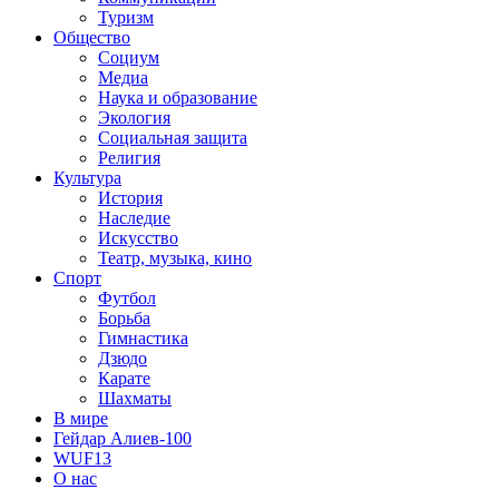
Туризм
Общество
Социум
Медиа
Наука и образование
Экология
Социальная защита
Религия
Культура
История
Наследие
Искусство
Театр, музыка, кино
Спорт
Футбол
Борьба
Гимнастика
Дзюдо
Карате
Шахматы
В мире
Гейдар Алиев-100
WUF13
О нас