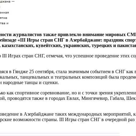
ьности журналистов также привлекло внимание мировых СМИ
ейнзаде «III Игры стран СНГ в Азербайджане: праздник спо
казахстанских, кувейтских, украинских, турецких и пакистан
III Играх стран СНГ, отмечая, что успешное проведение этих 
яся в Гяндже 25 сентября, стала значимым событием в СНГ как в
альных, танцевальных и театральных композиций была продемо
и народные танцы и сценки.
лько как спортивное соревнование, но и с точки зрения укрепл
ой, проводятся также в городах Евлах, Мингячевир, Габала, Ше
проведение в Азербайджане таких международных мероприятий, 
орские возможности страны. III Игры стран СНГ в очередной р