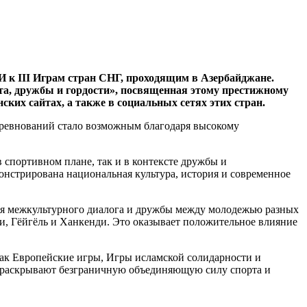
 к III Играм стран СНГ, проходящим в Азербайджане.
рта, дружбы и гордости», посвященная этому престижному
ских сайтах, а также в социальных сетях этих стран.
соревнований стало возможным благодаря высокому
 спортивном плане, так и в контексте дружбы и
нстрирована национальная культура, история и современное
ения межкультурного диалога и дружбы между молодежью разных
ки, Гёйгёль и Ханкенди. Это оказывает положительное влияние
как Европейские игры, Игры исламской солидарности и
аз раскрывают безграничную объединяющую силу спорта и