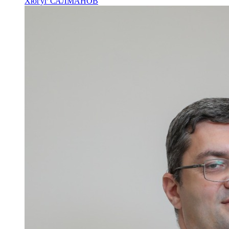
Хюгуг САЛМАНОВ