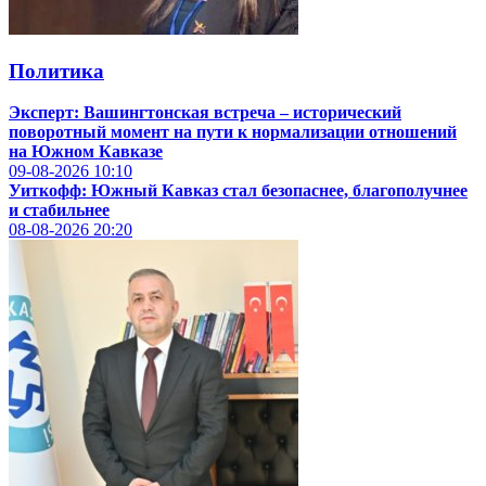
Политика
Эксперт: Вашингтонская встреча – исторический
поворотный момент на пути к нормализации отношений
на Южном Кавказе
09-08-2026
10:10
Уиткофф: Южный Кавказ стал безопаснее, благополучнее
и стабильнее
08-08-2026
20:20