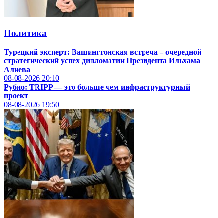
Политика
Турецкий эксперт: Вашингтонская встреча – очередной
стратегический успех дипломатии Президента Ильхама
Алиева
08-08-2026
20:10
Рубио: TRIPP — это больше чем инфраструктурный
проект
08-08-2026
19:50