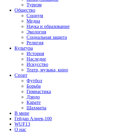
Туризм
Общество
Социум
Медиа
Наука и образование
Экология
Социальная защита
Религия
Культура
История
Наследие
Искусство
Театр, музыка, кино
Спорт
Футбол
Борьба
Гимнастика
Дзюдо
Карате
Шахматы
В мире
Гейдар Алиев-100
WUF13
О нас