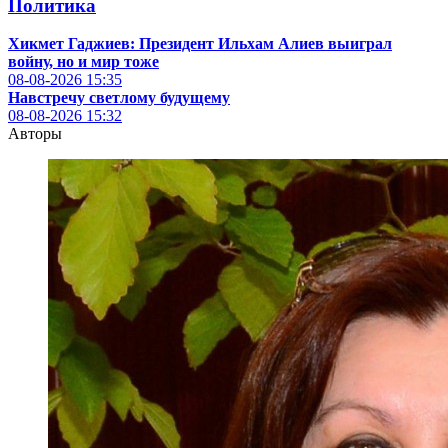
Политика
Хикмет Гаджиев: Президент Ильхам Алиев выиграл
войну, но и мир тоже
08-08-2026
15:35
Навстречу светлому будущему
08-08-2026
15:32
Авторы