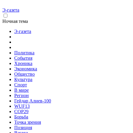
Э-газета
Ночная тема
Э-газета
Политика
События
Хроника
Экономика
Общество
Культура
Спорт
В мире
Регион
Гейдар Алиев-100
WUF13
COP29
Борьба
Точка зрения
Позиция
Взгляд