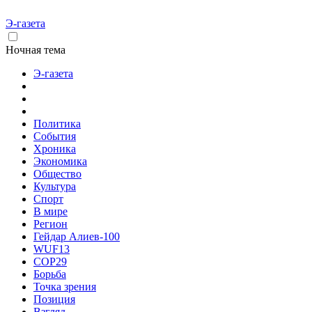
Э-газета
Ночная тема
Э-газета
Политика
События
Хроника
Экономика
Общество
Культура
Спорт
В мире
Регион
Гейдар Алиев-100
WUF13
COP29
Борьба
Точка зрения
Позиция
Взгляд