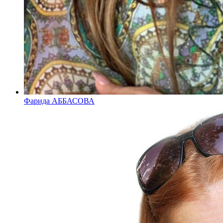
Фарида АББАСОВА