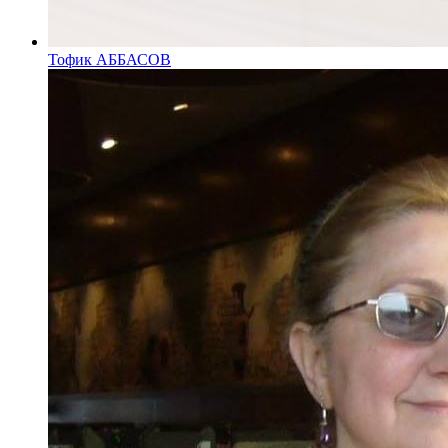
Тофик АББАСОВ