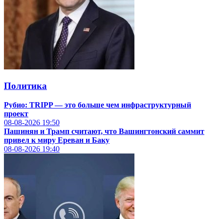
Политика
Рубио: TRIPP — это больше чем инфраструктурный
проект
08-08-2026
19:50
Пашинян и Трамп считают, что Вашингтонский саммит
привел к миру Ереван и Баку
08-08-2026
19:40