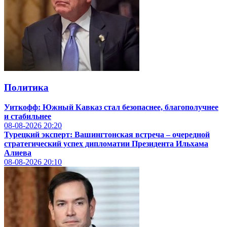
Политика
Уиткофф: Южный Кавказ стал безопаснее, благополучнее
и стабильнее
08-08-2026
20:20
Турецкий эксперт: Вашингтонская встреча – очередной
стратегический успех дипломатии Президента Ильхама
Алиева
08-08-2026
20:10