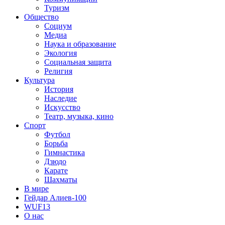
Туризм
Общество
Социум
Медиа
Наука и образование
Экология
Социальная защита
Религия
Культура
История
Наследие
Искусство
Театр, музыка, кино
Спорт
Футбол
Борьба
Гимнастика
Дзюдо
Карате
Шахматы
В мире
Гейдар Алиев-100
WUF13
О нас