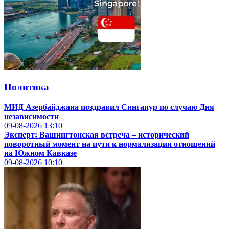
Политика
МИД Азербайджана поздравил Сингапур по случаю Дня
независимости
09-08-2026
13:10
Эксперт: Вашингтонская встреча – исторический
поворотный момент на пути к нормализации отношений
на Южном Кавказе
09-08-2026
10:10