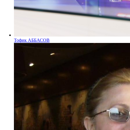
Тофик АББАСОВ