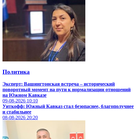
Политика
Эксперт: Вашингтонская встреча – исторический
поворотный момент на пути к нормализации отношений
на Южном Кавказе
09-08-2026
10:10
Уиткофф: Южный Кавказ стал безопаснее, благополучнее
и стабильнее
08-08-2026
20:20