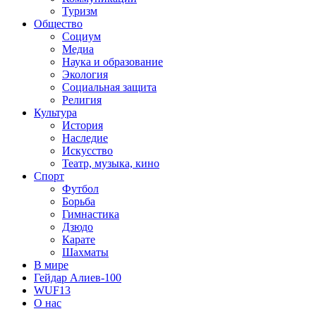
Туризм
Общество
Социум
Медиа
Наука и образование
Экология
Социальная защита
Религия
Культура
История
Наследие
Искусство
Театр, музыка, кино
Спорт
Футбол
Борьба
Гимнастика
Дзюдо
Карате
Шахматы
В мире
Гейдар Алиев-100
WUF13
О нас