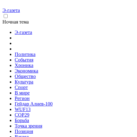
Э-газета
Ночная тема
Э-газета
Политика
События
Хроника
Экономика
Общество
Культура
Спорт
В мире
Регион
Гейдар Алиев-100
WUF13
COP29
Борьба
Точка зрения
Позиция
Взгляд