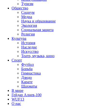
Туризм
Общество
Социум
Медиа
Наука и образование
Экология
Социальная защита
Религия
Культура
История
Наследие
Искусство
Театр, музыка, кино
Спорт
Футбол
Борьба
Гимнастика
Дзюдо
Карате
Шахматы
В мире
Гейдар Алиев-100
WUF13
О нас