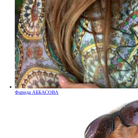
Фарида АББАСОВА