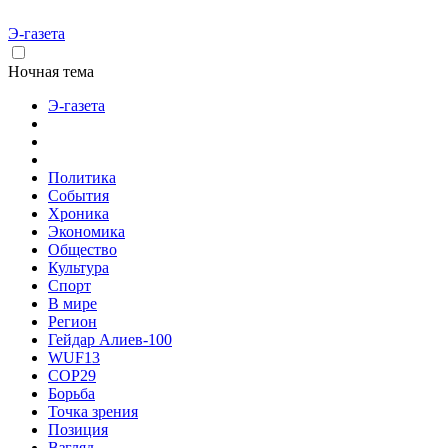
Э-газета
Ночная тема
Э-газета
Политика
События
Хроника
Экономика
Общество
Культура
Спорт
В мире
Регион
Гейдар Алиев-100
WUF13
COP29
Борьба
Точка зрения
Позиция
Взгляд