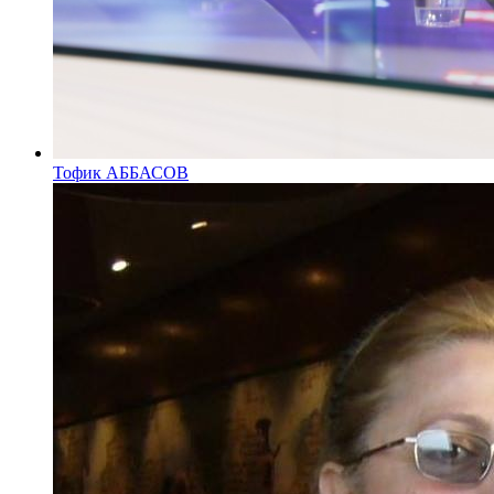
Тофик АББАСОВ