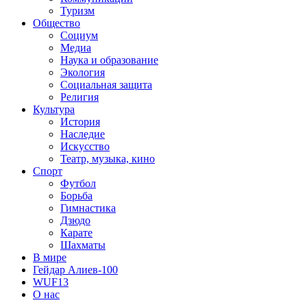
Туризм
Общество
Социум
Медиа
Наука и образование
Экология
Социальная защита
Религия
Культура
История
Наследие
Искусство
Театр, музыка, кино
Спорт
Футбол
Борьба
Гимнастика
Дзюдо
Карате
Шахматы
В мире
Гейдар Алиев-100
WUF13
О нас