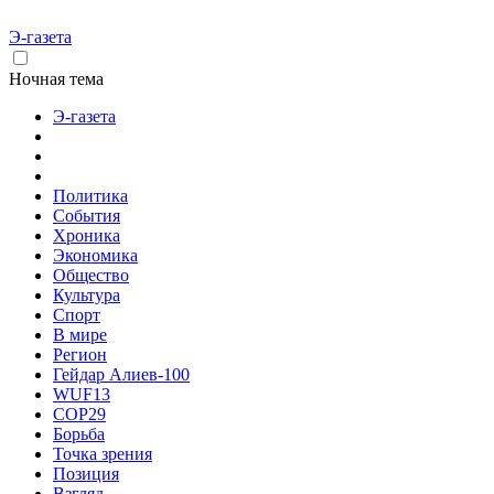
Э-газета
Ночная тема
Э-газета
Политика
События
Хроника
Экономика
Общество
Культура
Спорт
В мире
Регион
Гейдар Алиев-100
WUF13
COP29
Борьба
Точка зрения
Позиция
Взгляд