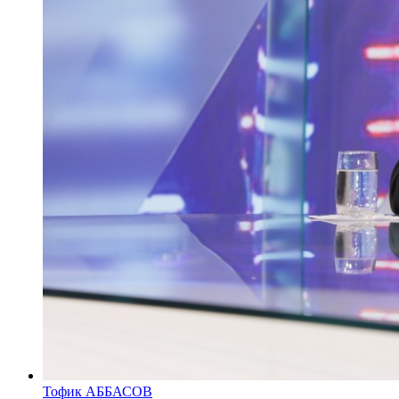
Тофик АББАСОВ