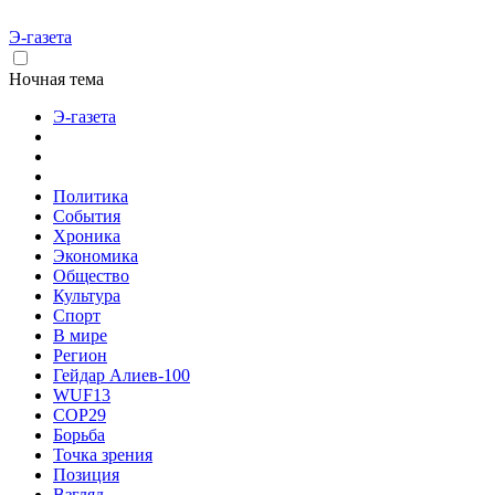
Э-газета
Ночная тема
Э-газета
Политика
События
Хроника
Экономика
Общество
Культура
Спорт
В мире
Регион
Гейдар Алиев-100
WUF13
COP29
Борьба
Точка зрения
Позиция
Взгляд