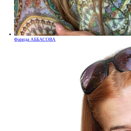
Фарида АББАСОВА