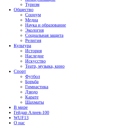
Туризм
Общество
Социум
Медиа
Наука и образование
Экология
Социальная защита
Религия
Культура
История
Наследие
Искусство
Театр, музыка, кино
Спорт
Футбол
Борьба
Гимнастика
Дзюдо
Карате
Шахматы
В мире
Гейдар Алиев-100
WUF13
О нас