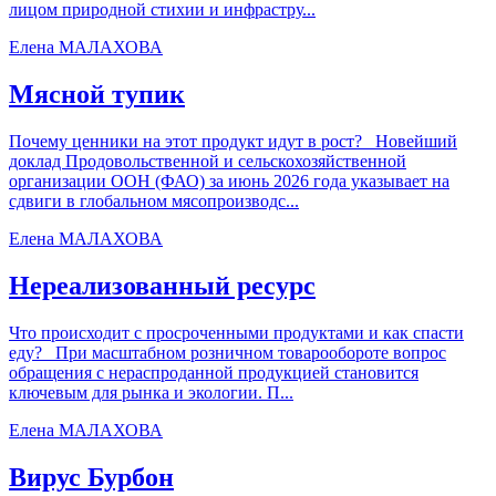
лицом природной стихии и инфрастру...
Елена МАЛАХОВА
Мясной тупик
Почему ценники на этот продукт идут в рост? Новейший
доклад Продовольственной и сельскохозяйственной
организации ООН (ФАО) за июнь 2026 года указывает на
сдвиги в глобальном мясопроизводс...
Елена МАЛАХОВА
Нереализованный ресурс
Что происходит с просроченными продуктами и как спасти
еду? При масштабном розничном товарообороте вопрос
обращения с нераспроданной продукцией становится
ключевым для рынка и экологии. П...
Елена МАЛАХОВА
Вирус Бурбон