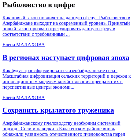
Рыболовство в цифре
Как новый закон повлияет на данную сферу Рыболовство в
Азербайджане выходит на современный уровень. Принятый
новый закон призван отрегулировать данную сферу в
соответствии с требованиями ...
Елена МАЛАХОВА
В регионах наступает цифровая эпоха
Как будут трансформироваться азербайджанские села
Масштабная цифровизация сельских территорий и переход к
инновационным моделям хозяйствования превратят их в
перспективные центры экономи...
Елена МАЛАХОВА
Сохранить крылатого труженика
Азербайджанскому пчеловодству необходим системный
подход Сели и паводки в Балакенском районе вновь
обнажили уязвимость отечественного пчеловодства перед