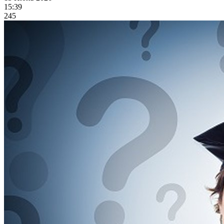
15:39
245