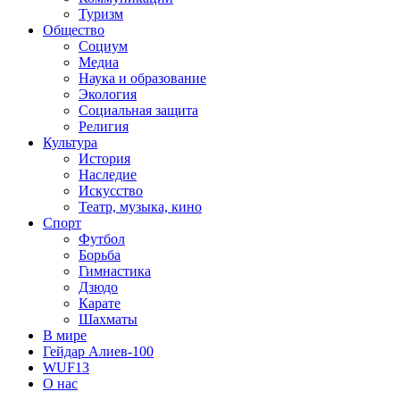
Туризм
Общество
Социум
Медиа
Наука и образование
Экология
Социальная защита
Религия
Культура
История
Наследие
Искусство
Театр, музыка, кино
Спорт
Футбол
Борьба
Гимнастика
Дзюдо
Карате
Шахматы
В мире
Гейдар Алиев-100
WUF13
О нас