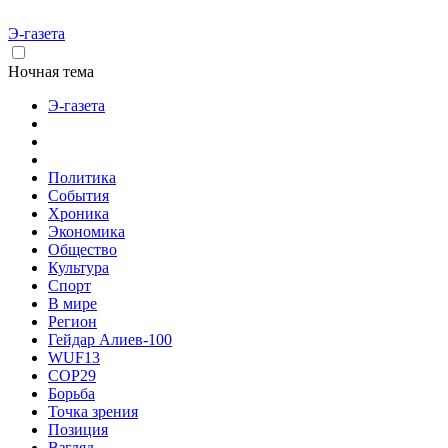
Э-газета
Ночная тема
Э-газета
Политика
События
Хроника
Экономика
Общество
Культура
Спорт
В мире
Регион
Гейдар Алиев-100
WUF13
COP29
Борьба
Точка зрения
Позиция
Взгляд