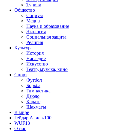
Туризм
Общество
Социум
Медиа
Наука и образование
Экология
Социальная защита
Религия
Культура
История
Наследие
Искусство
Театр, музыка, кино
Спорт
Футбол
Борьба
Гимнастика
Дзюдо
Карате
Шахматы
В мире
Гейдар Алиев-100
WUF13
О нас