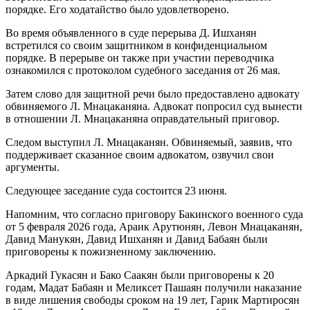
порядке. Его ходатайство было удовлетворено.
Во время объявленного в суде перерыва Д. Ишханян
встретился со своим защитником в конфиденциальном
порядке. В перерыве он также при участии переводчика
ознакомился с протоколом судебного заседания от 26 мая.
Затем слово для защитной речи было предоставлено адвокату
обвиняемого Л. Мнацаканяна. Адвокат попросил суд вынести
в отношении Л. Мнацаканяна оправдательный приговор.
Следом выступил Л. Мнацаканян. Обвиняемый, заявив, что
поддерживает сказанное своим адвокатом, озвучил свои
аргументы.
Следующее заседание суда состоится 23 июня.
Напомним, что согласно приговору Бакинского военного суда
от 5 февраля 2026 года, Араик Арутюнян, Левон Мнацаканян,
Давид Манукян, Давид Ишханян и Давид Бабаян были
приговорены к пожизненному заключению.
Аркадий Гукасян и Бако Саакян были приговорены к 20
годам, Мадат Бабаян и Меликсет Пашаян получили наказание
в виде лишения свободы сроком на 19 лет, Гарик Мартиросян