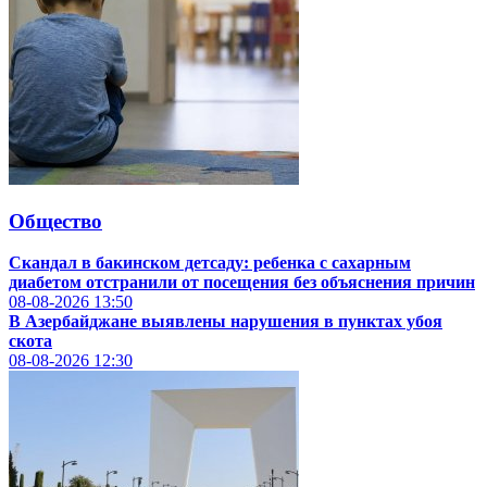
Общество
Скандал в бакинском детсаду: ребенка с сахарным
диабетом отстранили от посещения без объяснения причин
08-08-2026
13:50
В Азербайджане выявлены нарушения в пунктах убоя
скота
08-08-2026
12:30