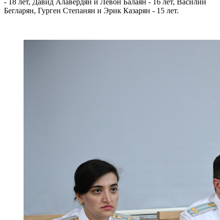
- 18 лет, Давид Алавердян и Левон Балаян - 16 лет, Василий
Бегларян, Гурген Степанян и Эрик Казарян - 15 лет.