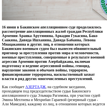
16 июня в Бакинском апелляционном суде продолжилось
рассмотрение апелляционных жалоб граждан Республики
Армения Араика Арутюняна, Аркадия Гукасяна, Бако
Саакяна, Давида Ишханяна, Давида Бабаяна, Левона
Мнацаканяна и других лиц, в отношении которых
Бакинским военным судом был вынесен обвинительный
приговор за преступления против мира и человечности,
военные преступления, совершенные в результате военной
агрессии Армении против Азербайджана, включая
подготовку и ведение агрессивной войны, геноцид,
нарушение законов и обычаев войны, терроризм,
финансирование терроризма, насильственный захват
власти и ряд других многочисленных преступлений.
Как сообщает
АЗЕРТАДЖ
, на судебном заседании,
проходящем под председательством судьи Бакинского
апелляционного суда Эльмара Рагимова, при участии судей
Эмина Мехтиева и Мехрибан Гараевой (резервный судья -
Али Мамедов), каждому из лиц, в отношении которых ведется