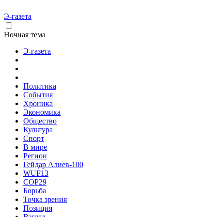
Э-газета
Ночная тема
Э-газета
Политика
События
Хроника
Экономика
Общество
Культура
Спорт
В мире
Регион
Гейдар Алиев-100
WUF13
COP29
Борьба
Точка зрения
Позиция
Взгляд