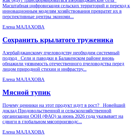
Как будут трансформироваться азербайджанские села
Масштабная цифровизация сельских территорий и переход к
инновационным моделям хозяйствования превратят их в
перспективные центры экономи...
Елена МАЛАХОВА
Сохранить крылатого труженика
Азербайджанскому пчеловодству необходим системный
подход Сели и паводки в Балакенском районе вновь
обнажили уязвимость отечественного пчеловодства перед
лицом природной стихии и инфрастру...
Елена МАЛАХОВА
Мясной тупик
Почему ценники на этот продукт идут в рост? Новейший
доклад Продовольственной и сельскохозяйственной
организации ООН (ФАО) за июнь 2026 года указывает на
сдвиги в глобальном мясопроизводс...
Елена МАЛАХОВА