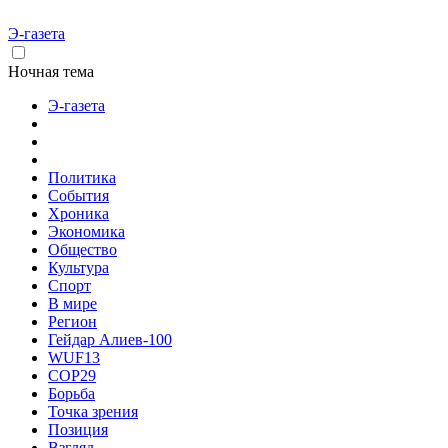
Э-газета
Ночная тема
Э-газета
Политика
События
Хроника
Экономика
Общество
Культура
Спорт
В мире
Регион
Гейдар Алиев-100
WUF13
COP29
Борьба
Точка зрения
Позиция
Взгляд