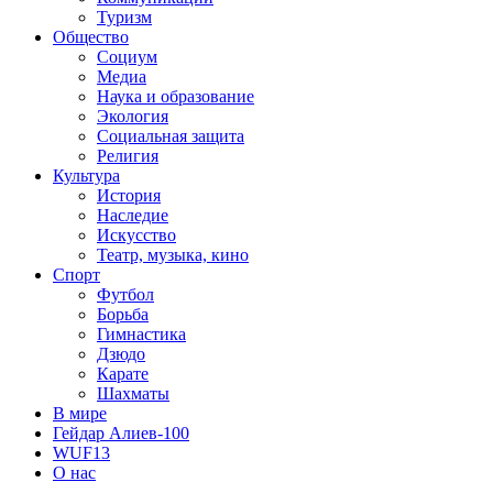
Туризм
Общество
Социум
Медиа
Наука и образование
Экология
Социальная защита
Религия
Культура
История
Наследие
Искусство
Театр, музыка, кино
Спорт
Футбол
Борьба
Гимнастика
Дзюдо
Карате
Шахматы
В мире
Гейдар Алиев-100
WUF13
О нас