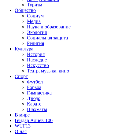
Туризм
Общество
Социум
Медиа
Наука и образование
Экология
Социальная защита
Религия
Культура
История
Наследие
Искусство
Театр, музыка, кино
Спорт
Футбол
Борьба
Гимнастика
Дзюдо
Карате
Шахматы
В мире
Гейдар Алиев-100
WUF13
О нас