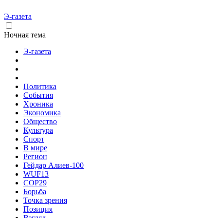
Э-газета
Ночная тема
Э-газета
Политика
События
Хроника
Экономика
Общество
Культура
Спорт
В мире
Регион
Гейдар Алиев-100
WUF13
COP29
Борьба
Точка зрения
Позиция
Взгляд