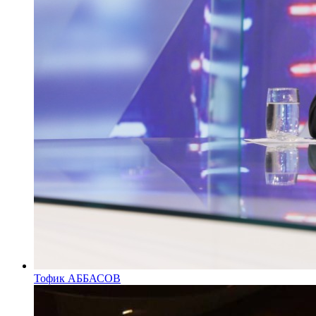
Тофик АББАСОВ