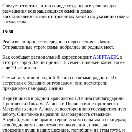
Следует отметить, что в городе созданы все условия для
размещения возвращающихся семей в домах,
восстановленных или отстроенных заново по указанию главы
государства.
15:50
Реализован процесс очередного переселения в Лачин.
Отправленные утром семьи добрались до родных мест.
Как сообщает региональный корреспондент
АЗЕРТАДЖ
, в
этот раз город Лачин принял 18 семей, положен конец тоске
еще 59 лачинцев.
Семьи вступили в родной Лачин со слезами радости. Их
встретили с большим энтузиазмом, они посмотрели
прекрасную панораму Лачина.
Вернувшиеся в родной край жители Лачина поблагодарили
Президента Ильхама Алиева и Первого вице-президента
Мехрибан ханым Алиеву за всестороннюю государственную
заботу. Они также выразили благодарность отважной
Азербайджанской армии, героическим солдатам и офицерам,
освободившим наши земли от оккупации, пожелали
упокоения души наших шехидов, погибшим на этом пути, и