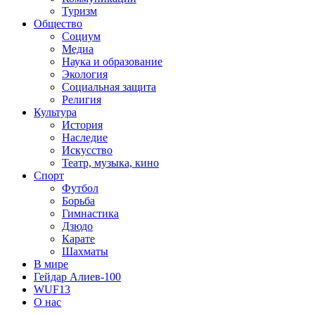
Туризм
Общество
Социум
Медиа
Наука и образование
Экология
Социальная защита
Религия
Культура
История
Наследие
Искусство
Театр, музыка, кино
Спорт
Футбол
Борьба
Гимнастика
Дзюдо
Карате
Шахматы
В мире
Гейдар Алиев-100
WUF13
О нас