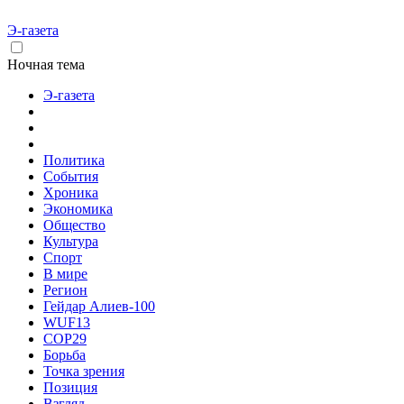
Э-газета
Ночная тема
Э-газета
Политика
События
Хроника
Экономика
Общество
Культура
Спорт
В мире
Регион
Гейдар Алиев-100
WUF13
COP29
Борьба
Точка зрения
Позиция
Взгляд