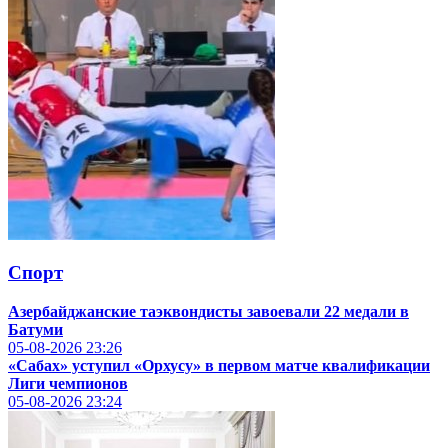
Спорт
Азербайджанские таэквондисты завоевали 22 медали в
Батуми
05-08-2026
23:26
«Сабах» уступил «Орхусу» в первом матче квалификации
Лиги чемпионов
05-08-2026
23:24