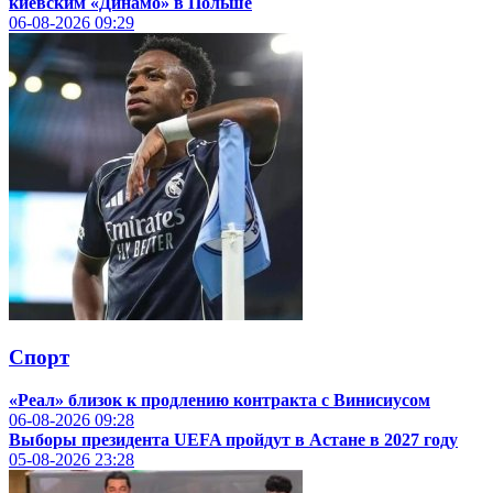
киевским «Динамо» в Польше
06-08-2026
09:29
Спорт
«Реал» близок к продлению контракта с Винисиусом
06-08-2026
09:28
Выборы президента UEFA пройдут в Астане в 2027 году
05-08-2026
23:28