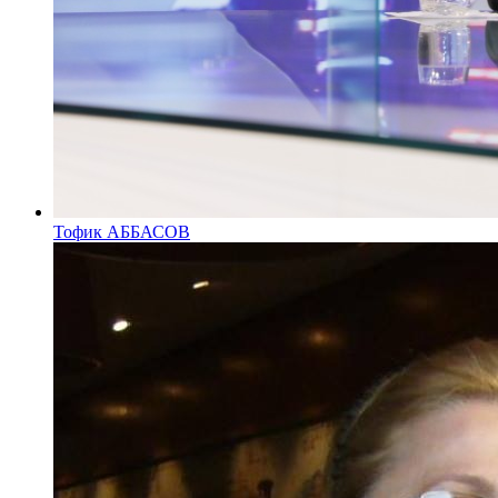
Тофик АББАСОВ