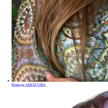
Фарида АББАСОВА