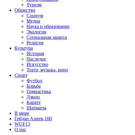
Туризм
Общество
Социум
Медиа
Наука и образование
Экология
Социальная защита
Религия
Культура
История
Наследие
Искусство
Театр, музыка, кино
Спорт
Футбол
Борьба
Гимнастика
Дзюдо
Карате
Шахматы
В мире
Гейдар Алиев-100
WUF13
О нас