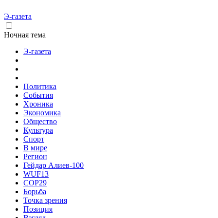
Э-газета
Ночная тема
Э-газета
Политика
События
Хроника
Экономика
Общество
Культура
Спорт
В мире
Регион
Гейдар Алиев-100
WUF13
COP29
Борьба
Точка зрения
Позиция
Взгляд