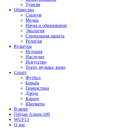
Туризм
Общество
Социум
Медиа
Наука и образование
Экология
Социальная защита
Религия
Культура
История
Наследие
Искусство
Театр, музыка, кино
Спорт
Футбол
Борьба
Гимнастика
Дзюдо
Карате
Шахматы
В мире
Гейдар Алиев-100
WUF13
О нас