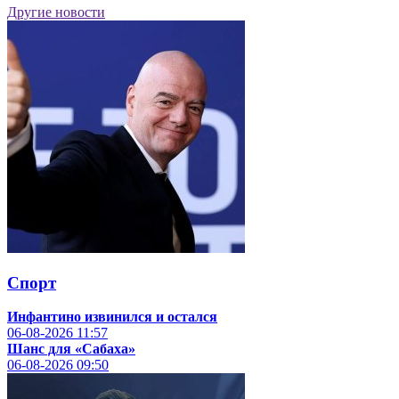
Другие новости
Спорт
Инфантино извинился и остался
06-08-2026
11:57
Шанс для «Сабаха»
06-08-2026
09:50