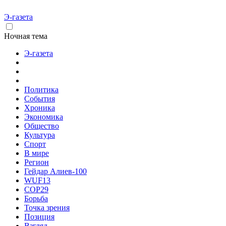
Э-газета
Ночная тема
Э-газета
Политика
События
Хроника
Экономика
Общество
Культура
Спорт
В мире
Регион
Гейдар Алиев-100
WUF13
COP29
Борьба
Точка зрения
Позиция
Взгляд