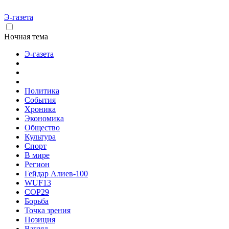
Э-газета
Ночная тема
Э-газета
Политика
События
Хроника
Экономика
Общество
Культура
Спорт
В мире
Регион
Гейдар Алиев-100
WUF13
COP29
Борьба
Точка зрения
Позиция
Взгляд