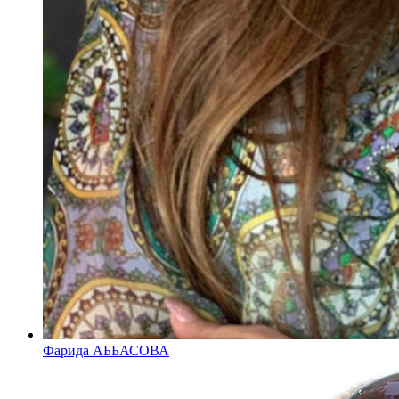
Фарида АББАСОВА