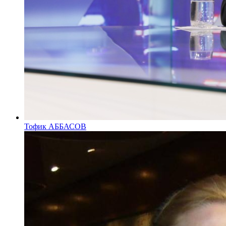
Тофик АББАСОВ