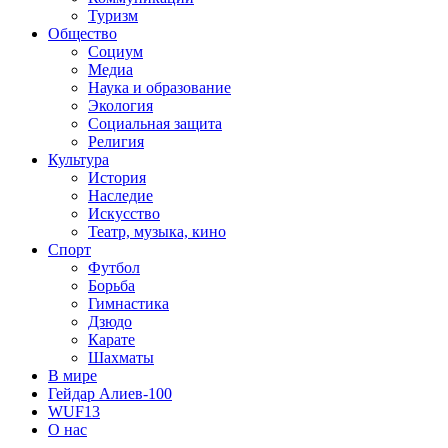
Туризм
Общество
Социум
Медиа
Наука и образование
Экология
Социальная защита
Религия
Культура
История
Наследие
Искусство
Театр, музыка, кино
Спорт
Футбол
Борьба
Гимнастика
Дзюдо
Карате
Шахматы
В мире
Гейдар Алиев-100
WUF13
О нас