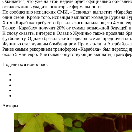
Ожидается, что уже на этой неделе будет официально объявлен
осталось лишь уладить некоторые формальности.
По сообщению испанских СМИ, «Севилья» выплатит «Карабаху» 
один сезон. Кроме того, испанцы выплатят команде Гурбана Гу
Хотя «Карабах» требует за бразильского нападающего 4 млн ев
Также «Карабах» получит 20% от суммы возможной будущей про
К слову сказать, интерес к Олавио Жуниньо также проявлял бр
футболисту. Однако бразильский форвард все же предпочел ост
Жуниньо стал лучшим бомбардиром Премьер-лиги Азербайджана 
Ранее самым рекордным трансфером «Карабаха» был переход д
около 5 млн евро. Учитывая сопутствующие выплаты, трансфе
Поделиться новостью:
Авторы