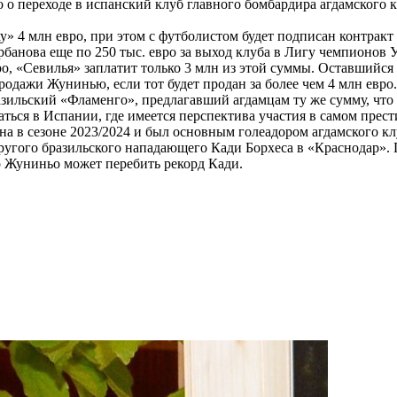
о о переходе в испанский клуб главного бомбардира агдамского
4 млн евро, при этом с футболистом будет подписан контракт 
рбанова еще по 250 тыс. евро за выход клуба в Лигу чемпионов 
ро, «Севилья» заплатит только 3 млн из этой суммы. Оставшийс
дажи Жунинью, если тот будет продан за более чем 4 млн евро.
азильский «Фламенго», предлагавший агдамцам ту же сумму, что 
аться в Испании, где имеется перспектива участия в самом пре
в сезоне 2023/2024 и был основным голеадором агдамского клу
ругого бразильского нападающего Кади Борхеса в «Краснодар».
р Жуниньо может перебить рекорд Кади.