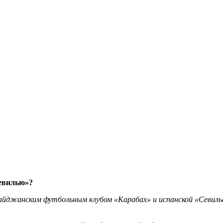
Севилью»?
йджанским футбольным клубом «Карабах» и испанской «Севилье