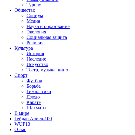
Туризм
Общество
Социум
Медиа
Наука и образование
Экология
Социальная защита
Религия
Культура
История
Наследие
Искусство
Театр, музыка, кино
Спорт
Футбол
Борьба
Гимнастика
Дзюдо
Карате
Шахматы
В мире
Гейдар Алиев-100
WUF13
О нас