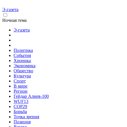
Э-газета
Ночная тема
Э-газета
Политика
События
Хроника
Экономика
Общество
Культура
Спорт
В мире
Регион
Гейдар Алиев-100
WUF13
COP29
Борьба
Точка зрения
Позиция
Взгляд