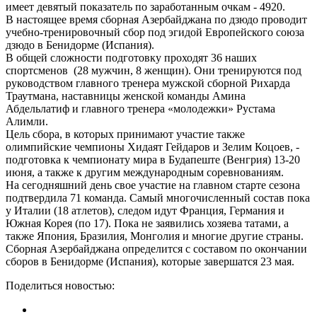
имеет девятый показатель по заработанным очкам - 4920.
В настоящее время сборная Азербайджана по дзюдо проводит
учебно-тренировочный сбор под эгидой Европейского союза
дзюдо в Бенидорме (Испания).
В общей сложности подготовку проходят 36 наших
спортсменов (28 мужчин, 8 женщин). Они тренируются под
руководством главного тренера мужской сборной Рихарда
Траутмана, наставницы женской команды Амина
Абдельлатиф и главного тренера «молодежки» Рустама
Алимли.
Цель сбора, в которых принимают участие также
олимпийские чемпионы Хидаят Гейдаров и Зелим Коцоев, -
подготовка к чемпионату мира в Будапеште (Венгрия) 13-20
июня, а также к другим международным соревнованиям.
На сегодняшний день свое участие на главном старте сезона
подтвердила 71 команда. Самый многочисленный состав пока
у Италии (18 атлетов), следом идут Франция, Германия и
Южная Корея (по 17). Пока не заявились хозяева татами, а
также Япония, Бразилия, Монголия и многие другие страны.
Сборная Азербайджана определится с составом по окончании
сборов в Бенидорме (Испания), которые завершатся 23 мая.
Поделиться новостью: