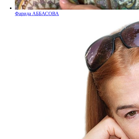
Фарида АББАСОВА