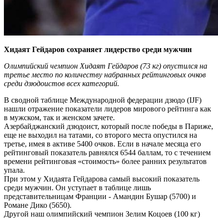
Хидаят Гейдаров сохраняет лидерство среди мужчин
Олимпийский чемпион Хидаят Гейдаров (73 кг) опустился на
третье место по количеству набранных рейтинговых очков
среди дзюдоистов всех категорий.
В сводной таблице Международной федерации дзюдо (IJF)
нашли отражение показатели лидеров мирового рейтинга как
в мужском, так и женском зачете.
Азербайджанский дзюдоист, который после победы в Париже,
еще не выходил на татами, со второго места опустился на
третье, имея в активе 5400 очков. Если в начале месяца его
рейтинговый показатель равнялся 6544 баллам, то с течением
времени рейтинговая «стоимость» более ранних результатов
упала.
При этом у Хидаята Гейдарова самый высокий показатель
среди мужчин. Он уступает в таблице лишь
представительницам Франции - Амандин Бушар (5700) и
Романе Дико (5650).
Другой наш олимпийский чемпион Зелим Коцоев (100 кг)