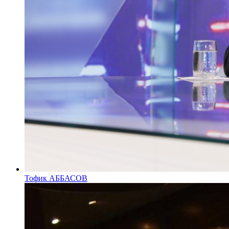
Тофик АББАСОВ