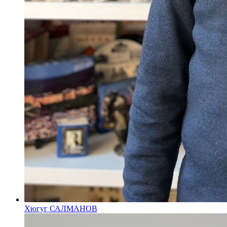
Хюгуг САЛМАНОВ