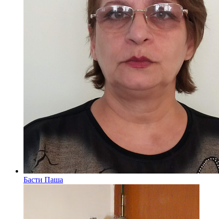
Басти Паша