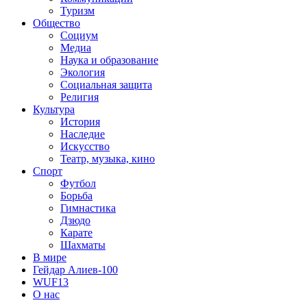
Туризм
Общество
Социум
Медиа
Наука и образование
Экология
Социальная защита
Религия
Культура
История
Наследие
Искусство
Театр, музыка, кино
Спорт
Футбол
Борьба
Гимнастика
Дзюдо
Карате
Шахматы
В мире
Гейдар Алиев-100
WUF13
О нас