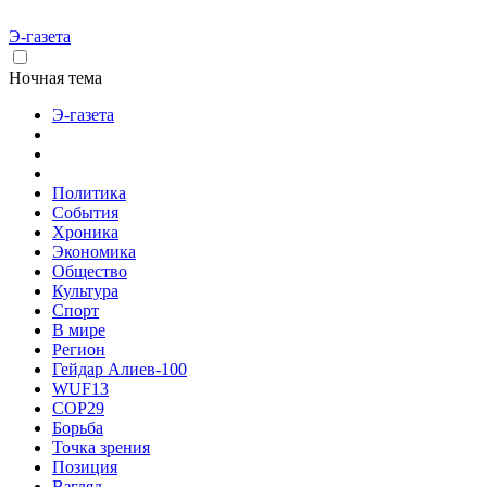
Э-газета
Ночная тема
Э-газета
Политика
События
Хроника
Экономика
Общество
Культура
Спорт
В мире
Регион
Гейдар Алиев-100
WUF13
COP29
Борьба
Точка зрения
Позиция
Взгляд