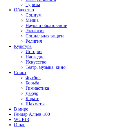
Туризм
Общество
Социум
Медиа
Наука и образование
Экология
Социальная защита
Религия
Культура
История
Наследие
Искусство
Театр, музыка, кино
Спорт
Футбол
Борьба
Гимнастика
Дзюдо
Карате
Шахматы
В мире
Гейдар Алиев-100
WUF13
О нас