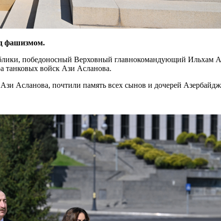
ад фашизмом.
лики, победоносный Верховный главнокомандующий Ильхам Али
а танковых войск Ази Асланова.
 Ази Асланова, почтили память всех сынов и дочерей Азербайдж