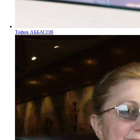
Тофик АББАСОВ