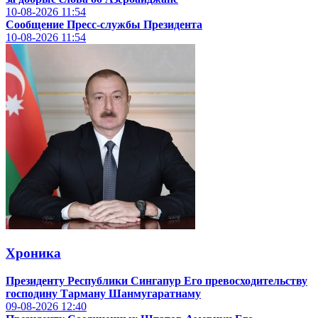
10-08-2026
11:54
Сообщение Пресс-службы Президента
10-08-2026
11:54
Хроника
Президенту Республики Сингапур Его превосходительству
господину Тарману Шанмугаратнаму
09-08-2026
12:40