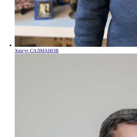
Хюгуг САЛМАНОВ