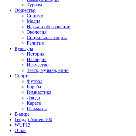
Туризм
Общество
Социум
Медиа
Наука и образование
Экология
Социальная защита
Религия
Культура
История
Наследие
Искусство
Театр, музыка, кино
Спорт
Футбол
Борьба
Гимнастика
Дзюдо
Карате
Шахматы
В мире
Гейдар Алиев-100
WUF13
О нас