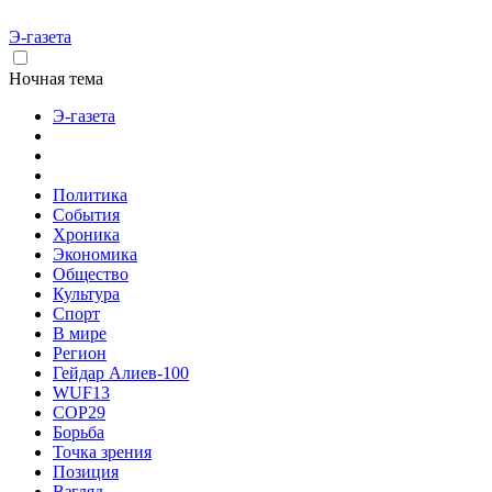
Э-газета
Ночная тема
Э-газета
Политика
События
Хроника
Экономика
Общество
Культура
Спорт
В мире
Регион
Гейдар Алиев-100
WUF13
COP29
Борьба
Точка зрения
Позиция
Взгляд