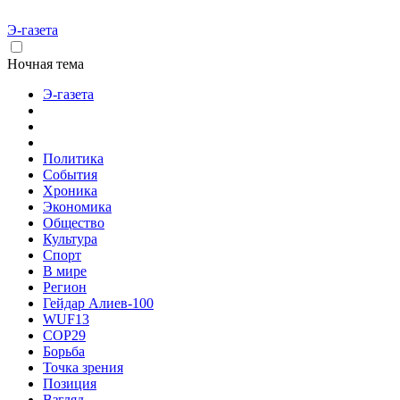
Э-газета
Ночная тема
Э-газета
Политика
События
Хроника
Экономика
Общество
Культура
Спорт
В мире
Регион
Гейдар Алиев-100
WUF13
COP29
Борьба
Точка зрения
Позиция
Взгляд