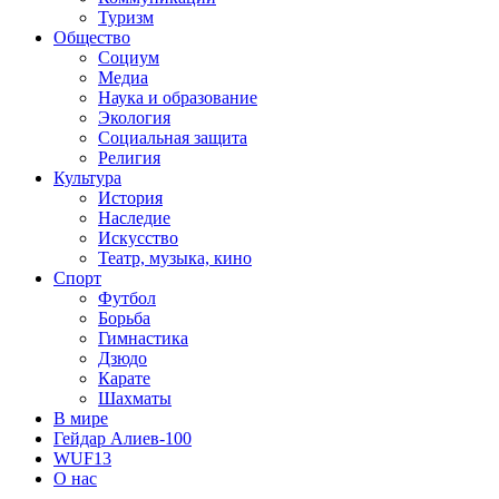
Туризм
Общество
Социум
Медиа
Наука и образование
Экология
Социальная защита
Религия
Культура
История
Наследие
Искусство
Театр, музыка, кино
Спорт
Футбол
Борьба
Гимнастика
Дзюдо
Карате
Шахматы
В мире
Гейдар Алиев-100
WUF13
О нас