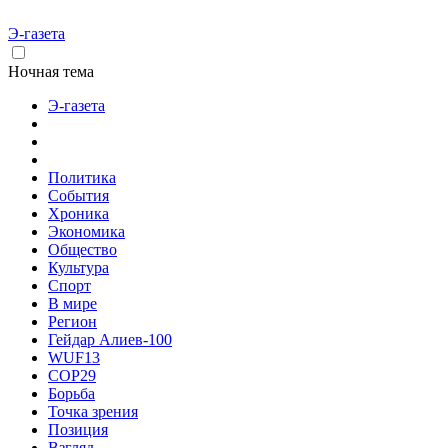
Э-газета
Ночная тема
Э-газета
Политика
События
Хроника
Экономика
Общество
Культура
Спорт
В мире
Регион
Гейдар Алиев-100
WUF13
COP29
Борьба
Точка зрения
Позиция
Взгляд