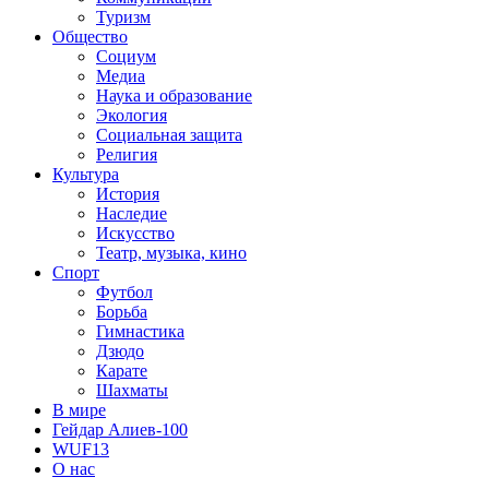
Туризм
Общество
Социум
Медиа
Наука и образование
Экология
Социальная защита
Религия
Культура
История
Наследие
Искусство
Театр, музыка, кино
Спорт
Футбол
Борьба
Гимнастика
Дзюдо
Карате
Шахматы
В мире
Гейдар Алиев-100
WUF13
О нас