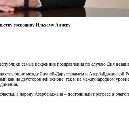
льству господину Ильхаму Алиеву
Республики самые искренние поздравления по случаю Дня незав
уществующие между Бруней-Даруссаламом и Азербайджанской Ре
ми как на двусторонней основе, так и на международном уровн
единения.
частья, а народу Азербайджана – постоянный прогресс и благоп