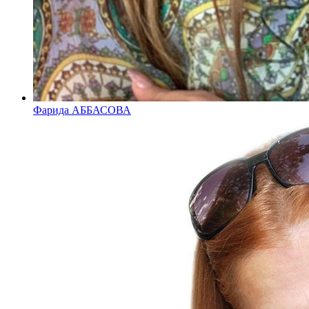
Фарида АББАСОВА