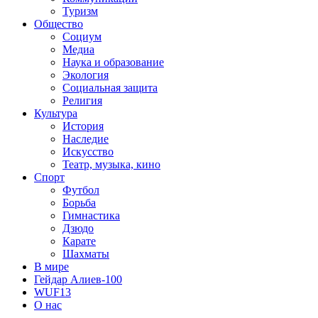
Туризм
Общество
Социум
Медиа
Наука и образование
Экология
Социальная защита
Религия
Культура
История
Наследие
Искусство
Театр, музыка, кино
Спорт
Футбол
Борьба
Гимнастика
Дзюдо
Карате
Шахматы
В мире
Гейдар Алиев-100
WUF13
О нас