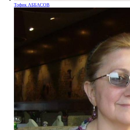
Тофик АББАСОВ