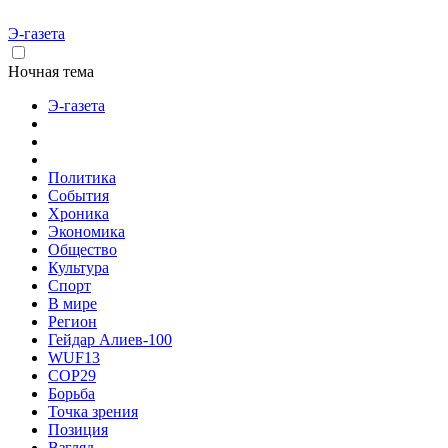
Э-газета
Ночная тема
Э-газета
Политика
События
Хроника
Экономика
Общество
Культура
Спорт
В мире
Регион
Гейдар Алиев-100
WUF13
COP29
Борьба
Точка зрения
Позиция
Взгляд