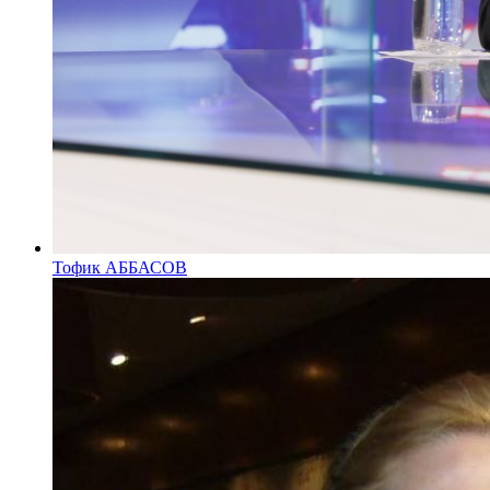
Тофик АББАСОВ