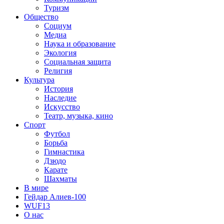
Туризм
Общество
Социум
Медиа
Наука и образование
Экология
Социальная защита
Религия
Культура
История
Наследие
Искусство
Театр, музыка, кино
Спорт
Футбол
Борьба
Гимнастика
Дзюдо
Карате
Шахматы
В мире
Гейдар Алиев-100
WUF13
О нас