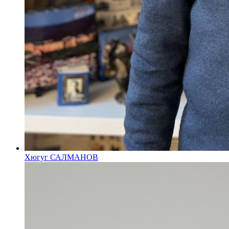
Хюгуг САЛМАНОВ