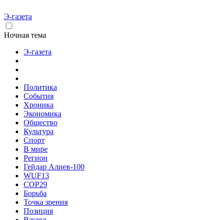
Э-газета
Ночная тема
Э-газета
Политика
События
Хроника
Экономика
Общество
Культура
Спорт
В мире
Регион
Гейдар Алиев-100
WUF13
COP29
Борьба
Точка зрения
Позиция
Взгляд