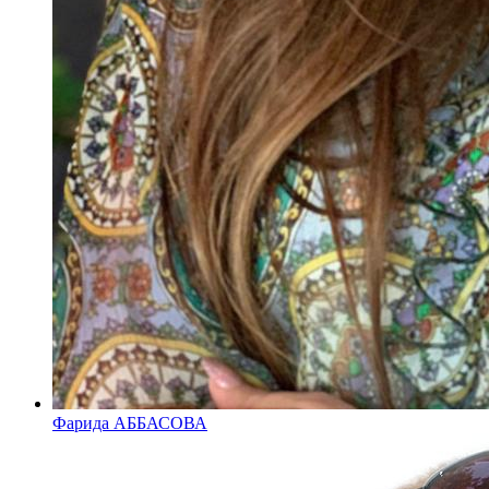
Фарида АББАСОВА