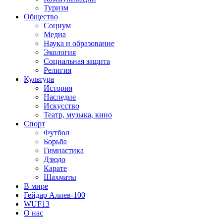
Туризм
Общество
Социум
Медиа
Наука и образование
Экология
Социальная защита
Религия
Культура
История
Наследие
Искусство
Театр, музыка, кино
Спорт
Футбол
Борьба
Гимнастика
Дзюдо
Карате
Шахматы
В мире
Гейдар Алиев-100
WUF13
О нас