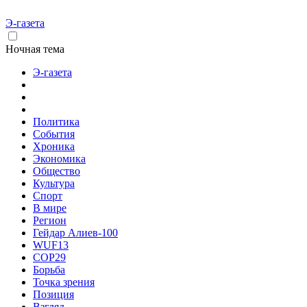
Э-газета
Ночная тема
Э-газета
Политика
События
Хроника
Экономика
Общество
Культура
Спорт
В мире
Регион
Гейдар Алиев-100
WUF13
COP29
Борьба
Точка зрения
Позиция
Взгляд