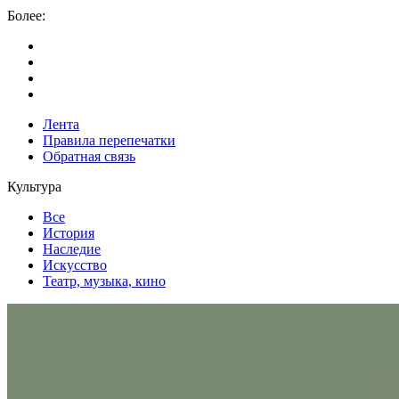
Более:
Лента
Правила перепечатки
Обратная связь
Культура
Все
История
Наследие
Искусство
Театр, музыка, кино