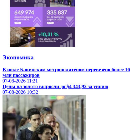
Экономика
В июле Бакинским метрополитеном перевезено более 16
млн пассажиров
07-08-2026
11:21
Цены на золото выросли до $4 343,92 за унцию
07-08-2026
10:32