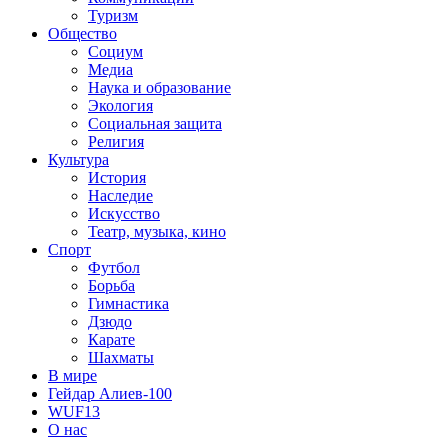
Туризм
Общество
Социум
Медиа
Наука и образование
Экология
Социальная защита
Религия
Культура
История
Наследие
Искусство
Театр, музыка, кино
Спорт
Футбол
Борьба
Гимнастика
Дзюдо
Карате
Шахматы
В мире
Гейдар Алиев-100
WUF13
О нас