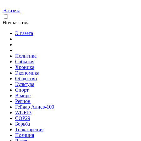
Э-газета
Ночная тема
Э-газета
Политика
События
Хроника
Экономика
Общество
Культура
Спорт
В мире
Регион
Гейдар Алиев-100
WUF13
COP29
Борьба
Точка зрения
Позиция
Взгляд