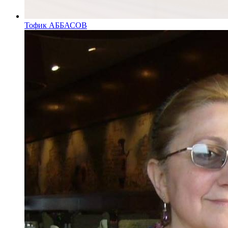
Тофик АББАСОВ