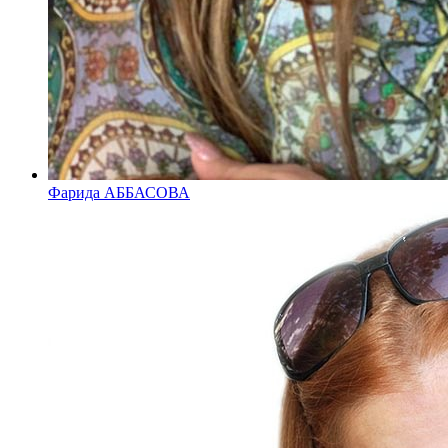
Фарида АББАСОВА