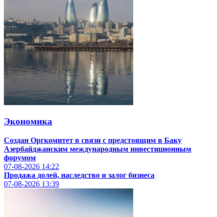
Экономика
Создан Оргкомитет в связи с предстоящим в Баку
Азербайджанским международным инвестиционным
форумом
07-08-2026
14:22
Продажа долей, наследство и залог бизнеса
07-08-2026
13:39