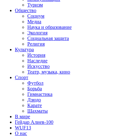
Туризм
Общество
Социум
Медиа
Наука и образование
Экология
Социальная защита
Религия
Культура
История
Наследие
Искусство
Театр, музыка, кино
Спорт
Футбол
Борьба
Гимнастика
Дзюдо
Карате
Шахматы
В мире
Гейдар Алиев-100
WUF13
О нас