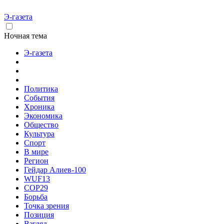
Э-газета
Ночная тема
Э-газета
Политика
События
Хроника
Экономика
Общество
Культура
Спорт
В мире
Регион
Гейдар Алиев-100
WUF13
COP29
Борьба
Точка зрения
Позиция
Взгляд