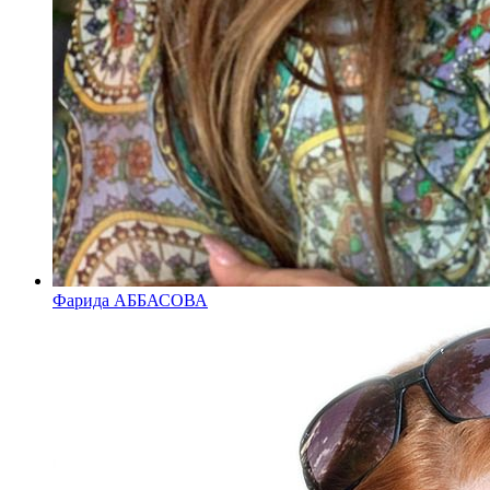
Фарида АББАСОВА