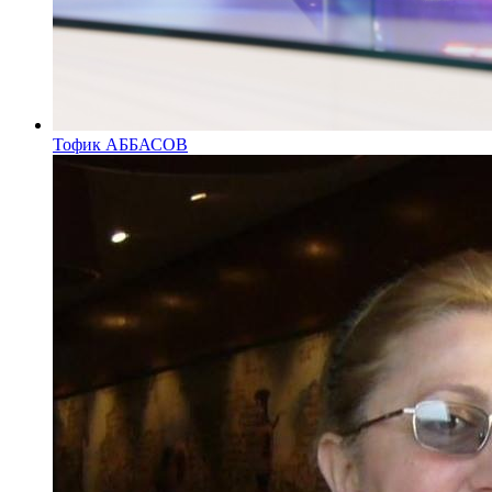
Тофик АББАСОВ