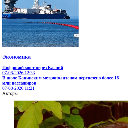
Экономика
Цифровой мост через Каспий
07-08-2026
12:33
В июле Бакинским метрополитеном перевезено более 16
млн пассажиров
07-08-2026
11:21
Авторы