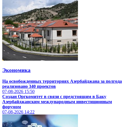
Экономика
На освобожденных территориях Азербайджана за полгода
реализовано 340 проектов
07-08-2026
15:50
Создан Оргкомитет в связи с предстоящим в Баку
Азербайджанским международным инвестиционным
форумом
07-08-2026
14:22