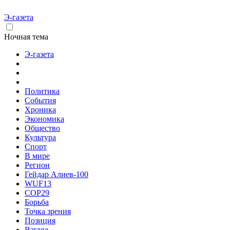
Э-газета
Ночная тема
Э-газета
Политика
События
Хроника
Экономика
Общество
Культура
Спорт
В мире
Регион
Гейдар Алиев-100
WUF13
COP29
Борьба
Точка зрения
Позиция
Взгляд