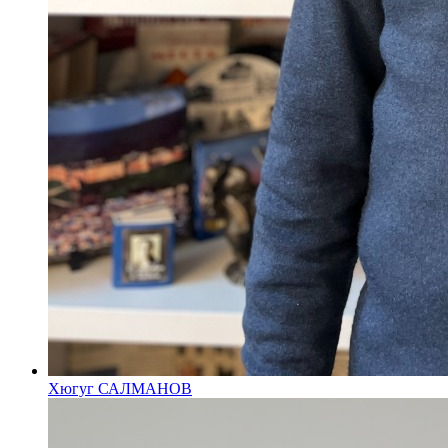
Хюгуг САЛМАНОВ