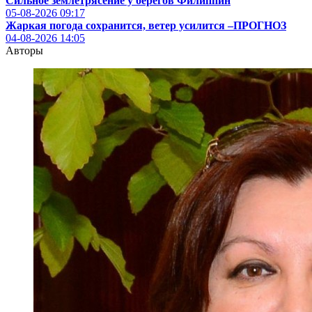
Сильное землетрясение у берегов Филиппин
05-08-2026
09:17
Жаркая погода сохранится, ветер усилится –ПРОГНОЗ
04-08-2026
14:05
Авторы