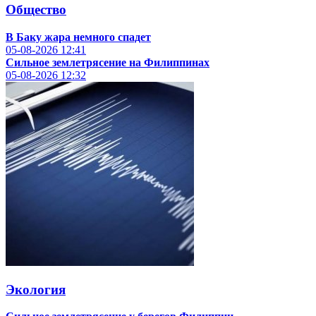
Общество
В Баку жара немного спадет
05-08-2026
12:41
Сильное землетрясение на Филиппинах
05-08-2026
12:32
Экология