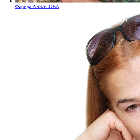
Фарида АББАСОВА