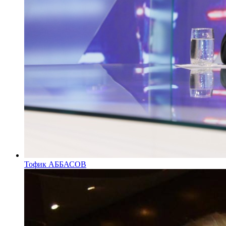
Тофик АББАСОВ