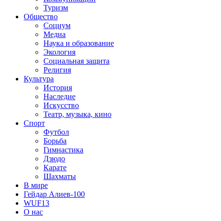
Туризм
Общество
Социум
Медиа
Наука и образование
Экология
Социальная защита
Религия
Культура
История
Наследие
Искусство
Театр, музыка, кино
Спорт
Футбол
Борьба
Гимнастика
Дзюдо
Карате
Шахматы
В мире
Гейдар Алиев-100
WUF13
О нас