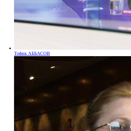
Тофик АББАСОВ