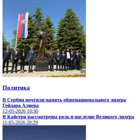
Политика
В Сербии почтили память общенационального лидера
Гейдара Алиева
12-05-2026
10:30
В Кайсери рассмотрены роль и наследие Великого лидера
11-05-2026
20:29