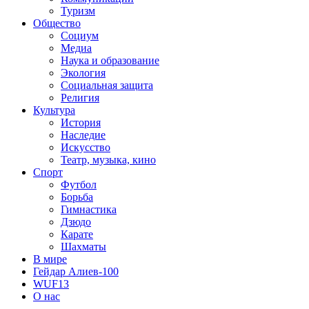
Туризм
Общество
Социум
Медиа
Наука и образование
Экология
Социальная защита
Религия
Культура
История
Наследие
Искусство
Театр, музыка, кино
Спорт
Футбол
Борьба
Гимнастика
Дзюдо
Карате
Шахматы
В мире
Гейдар Алиев-100
WUF13
О нас