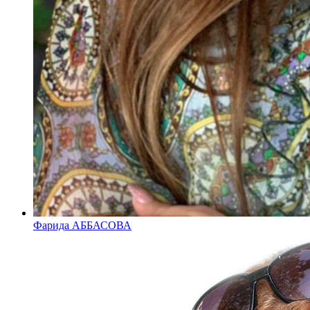
Фарида АББАСОВА