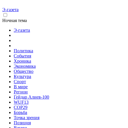
Э-газета
Ночная тема
Э-газета
Политика
События
Хроника
Экономика
Общество
Культура
Спорт
В мире
Регион
Гейдар Алиев-100
WUF13
COP29
Борьба
Точка зрения
Позиция
Взгляд