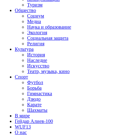
Туризм
Общество
Социум
Медиа
Наука и образование
Экология
Социальная защита
Религия
Культура
История
Наследие
Искусство
Театр, музыка, кино
Спорт
Футбол
Борьба
Гимнастика
Дзюдо
Карате
Шахматы
В мире
Гейдар Алиев-100
WUF13
О нас