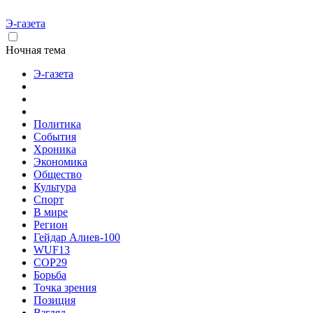
Э-газета
Ночная тема
Э-газета
Политика
События
Хроника
Экономика
Общество
Культура
Спорт
В мире
Регион
Гейдар Алиев-100
WUF13
COP29
Борьба
Точка зрения
Позиция
Взгляд