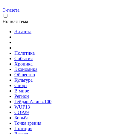
Э-газета
Ночная тема
Э-газета
Политика
События
Хроника
Экономика
Общество
Культура
Спорт
В мире
Регион
Гейдар Алиев-100
WUF13
COP29
Борьба
Точка зрения
Позиция
Взгляд