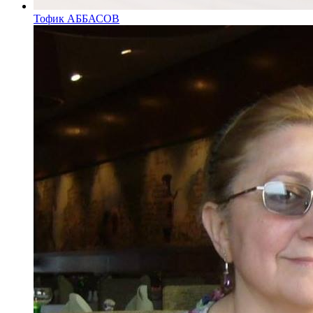
Тофик АББАСОВ