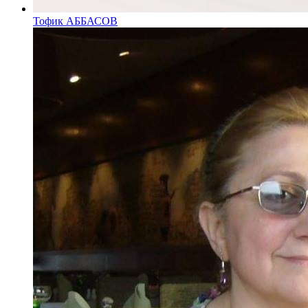
Тофик АББАСОВ