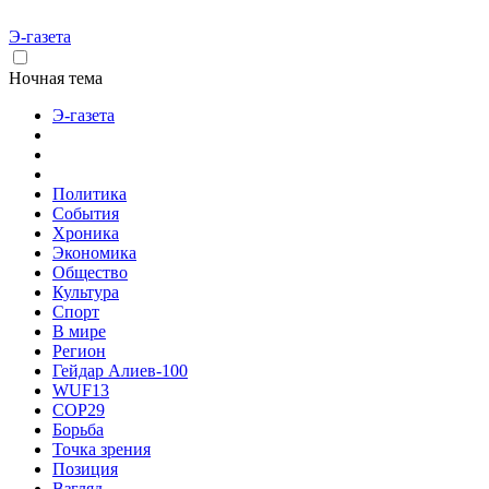
Э-газета
Ночная тема
Э-газета
Политика
События
Хроника
Экономика
Общество
Культура
Спорт
В мире
Регион
Гейдар Алиев-100
WUF13
COP29
Борьба
Точка зрения
Позиция
Взгляд