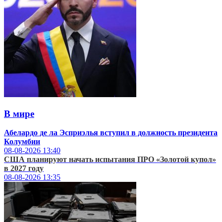
В мире
Абелардо де ла Эсприэлья вступил в должность президента
Колумбии
08-08-2026
13:40
США планируют начать испытания ПРО «Золотой купол»
в 2027 году
08-08-2026
13:35