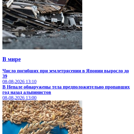
В мире
Число погибших при землетрясении в Японии выросло до
39
08-08-2026
13:10
В Непале обнаружены тела предположительно пропавших
год назад альпинистов
08-08-2026
13:00