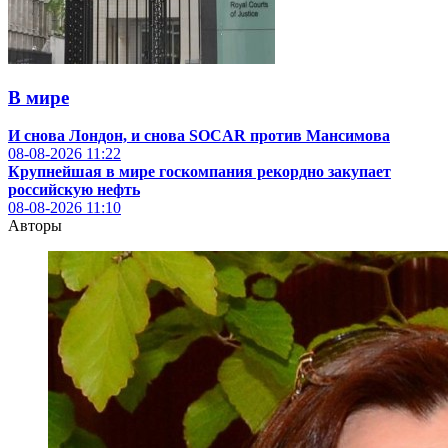
В мире
И снова Лондон, и снова SOCAR против Мансимова
08-08-2026
11:22
Крупнейшая в мире госкомпания рекордно закупает
российскую нефть
08-08-2026
11:10
Авторы