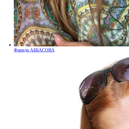
Фарида АББАСОВА