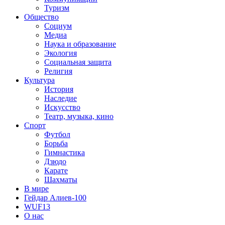
Туризм
Общество
Социум
Медиа
Наука и образование
Экология
Социальная защита
Религия
Культура
История
Наследие
Искусство
Театр, музыка, кино
Спорт
Футбол
Борьба
Гимнастика
Дзюдо
Карате
Шахматы
В мире
Гейдар Алиев-100
WUF13
О нас