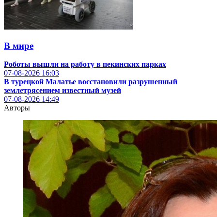
В мире
Роботы вышли на работу в пекинских парках
07-08-2026
16:03
В турецкой Малатье восстановили разрушенный
землетрясением известный музей
07-08-2026
14:49
Авторы