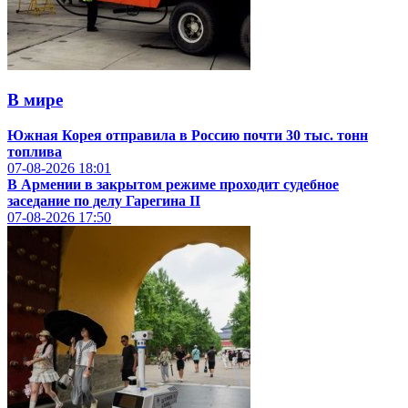
В мире
Южная Корея отправила в Россию почти 30 тыс. тонн
топлива
07-08-2026
18:01
В Армении в закрытом режиме проходит судебное
заседание по делу Гарегина II
07-08-2026
17:50