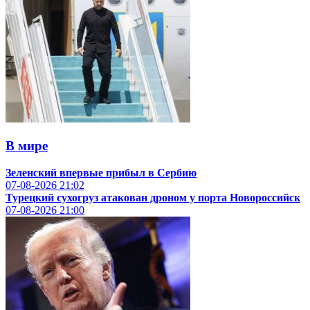
В мире
Зеленский впервые прибыл в Сербию
07-08-2026
21:02
Турецкий сухогруз атакован дроном у порта Новороссийск
07-08-2026
21:00