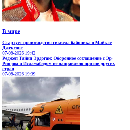
В мире
Стартует производство сиквела байопика о Майкле
Джексоне
07-08-2026
19:42
Реджеп Тайип Эрдоган: Оборонное соглашение с Эр-
Риядом и Исламабадом не направлено против других
стран
07-08-2026
19:39