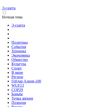
Э-газета
Ночная тема
Э-газета
Политика
События
Хроника
Экономика
Общество
Культура
Спорт
В мире
Регион
Гейдар Алиев-100
WUF13
COP29
Борьба
Точка зрения
Позиция
Взгляд