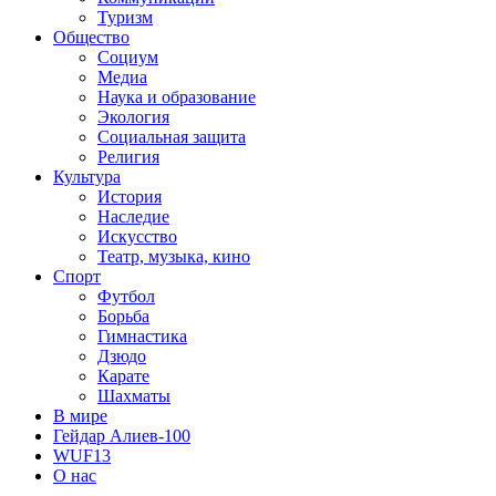
Туризм
Общество
Социум
Медиа
Наука и образование
Экология
Социальная защита
Религия
Культура
История
Наследие
Искусство
Театр, музыка, кино
Спорт
Футбол
Борьба
Гимнастика
Дзюдо
Карате
Шахматы
В мире
Гейдар Алиев-100
WUF13
О нас