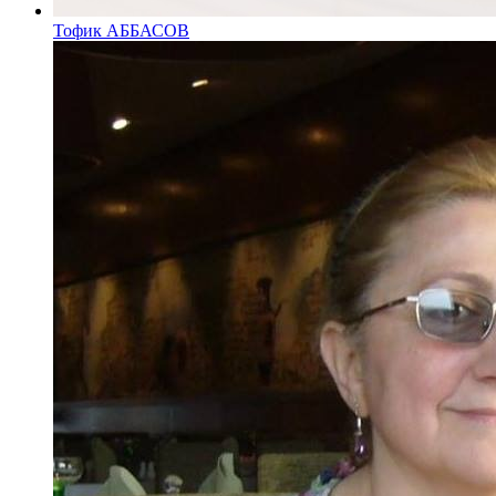
Тофик АББАСОВ