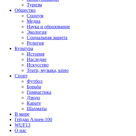
Туризм
Общество
Социум
Медиа
Наука и образование
Экология
Социальная защита
Религия
Культура
История
Наследие
Искусство
Театр, музыка, кино
Спорт
Футбол
Борьба
Гимнастика
Дзюдо
Карате
Шахматы
В мире
Гейдар Алиев-100
WUF13
О нас