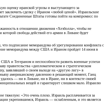
скую оценку иранской угрозы и выступающего за
чет заключить сделку с Ираном «любой ценой». Израильские
ультате Соединенные Штаты готовы пойти на компромисс по
держанность в отношении движения «Хезболла», чтобы не
ри которой свобода действий его армии в Ливане будет
л, что подписание меморандума об урегулировании конфликта с
исание меморандума между США и Ираном пройдет 14 июня в
 США и Тегераном и неспособности развить военные успехи
аву правительства «дипломатическом и стратегическом
яху, заявлявший о своем выходе на «другую лигу» в
етаньяху американскому давлению в решающий момент, Ганц
далось — ни в Ливане, ни в Иране, ни в контексте связей
принципиальных вещей и гарантирует слишком мало. Израилю
е тяжелую: «Это очень плохо. Израиль расплачивается за
туации укрепившимся, Израиль — ослабленным, и это является