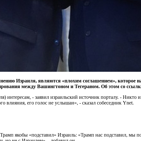
нию Израиля, являются «плохим соглашением», которое на
лирования между Вашингтоном и Тегераном. Об этом со ссылк
я) интересам, - заявил израильский источник порталу. - Никто 
о влияния, его голос не услышан», - сказал собеседник Ynet.
Трамп якобы «подставил» Израиль: «Трамп нас подставил, мы п
, но не с Израилем», - добавил он.