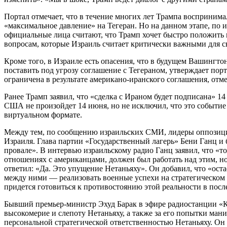
Портал отмечает, что в течение многих лет Трампа воспринима
«максимальное давление» на Тегеран. Но на данном этапе, по
официальные лица считают, что Трамп хочет быстро положить
вопросам, которые Израиль считает критически важными для с
Кроме того, в Израиле есть опасения, что в будущем Вашингто
поставить под угрозу соглашение с Тегераном, утверждает порт
ограничена в результате американо-иранского соглашения, отме
Ранее Трамп заявил, что «сделка с Ираном будет подписана» 
США не произойдет 14 июня, но не исключил, что это событи
виртуальном формате.
Между тем, по сообщению израильских СМИ, лидеры оппозици
Израиля. Глава партии «Государственный лагерь» Бени Ганц и
провале». В интервью израильскому радио Ганц заявил, что «т
отношениях с американцами, должен был работать над этим, н
ответил: «Да. Это упущение Нетаньяху». Он добавил, что «ост
между ними — реализовать военные успехи на стратегическо
придется готовиться к противостоянию этой реальности в пос
Бывший премьер-министр Эхуд Барак в эфире радиостанции «Ка
высокомерие и слепоту Нетаньяху, а также за его попытки ма
персональной стратегической ответственностью Нетаньяху. Он 