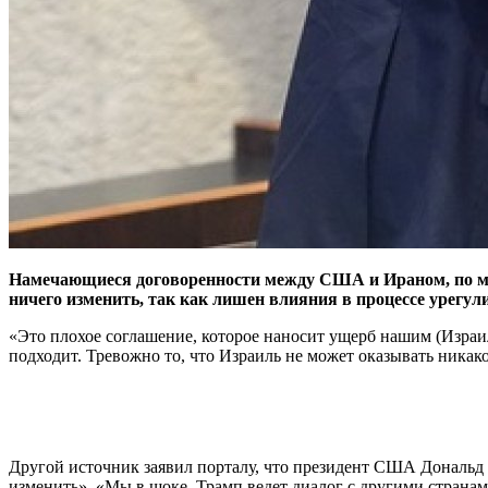
Намечающиеся договоренности между США и Ираном, по мне
ничего изменить, так как лишен влияния в процессе урегу
«Это плохое соглашение, которое наносит ущерб нашим (Израил
подходит. Тревожно то, что Израиль не может оказывать никаког
Другой источник заявил порталу, что президент США Дональд 
изменить». «Мы в шоке, Трамп ведет диалог с другими странами