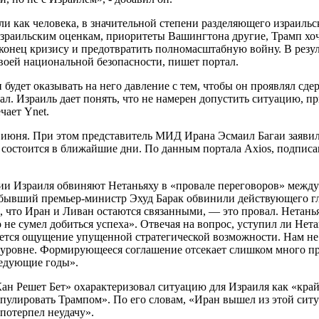
ли как человека, в значительной степени разделяющего израиль
 израильским оценкам, приоритеты Вашингтона другие, Трамп хо
 конец кризису и предотвратить полномасштабную войну. В рез
воей национальной безопасности, пишет портал.
н будет оказывать на него давление с тем, чтобы он проявлял с
ал. Израиль дает понять, что не намерен допустить ситуацию, п
чает Ynet.
14 июня. При этом представитель МИД Ирана Эсмаил Багаи заяви
е состоится в ближайшие дни. По данным портала Axios, подп
и Израиля обвиняют Нетаньяху в «провале переговоров» между
 бывший премьер-министр Эхуд Барак обвинили действующего гл
о, что Иран и Ливан остаются связанными, — это провал. Нетань
о не сумел добиться успеха». Отвечая на вопрос, уступил ли Н
ается ощущение упущенной стратегической возможности. Нам не у
м уровне. Формирующееся соглашение отсекает слишком много 
ледующие годы».
н Решет Бет» охарактеризовал ситуацию для Израиля как «крайн
нипулировать Трампом». По его словам, «Иран вышел из этой си
потерпел неудачу».