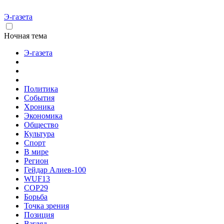
Э-газета
Ночная тема
Э-газета
Политика
События
Хроника
Экономика
Общество
Культура
Спорт
В мире
Регион
Гейдар Алиев-100
WUF13
COP29
Борьба
Точка зрения
Позиция
Взгляд