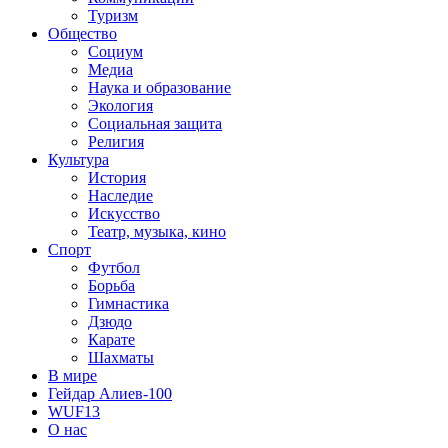
Туризм
Общество
Социум
Медиа
Наука и образование
Экология
Социальная защита
Религия
Культура
История
Наследие
Искусство
Театр, музыка, кино
Спорт
Футбол
Борьба
Гимнастика
Дзюдо
Карате
Шахматы
В мире
Гейдар Алиев-100
WUF13
О нас