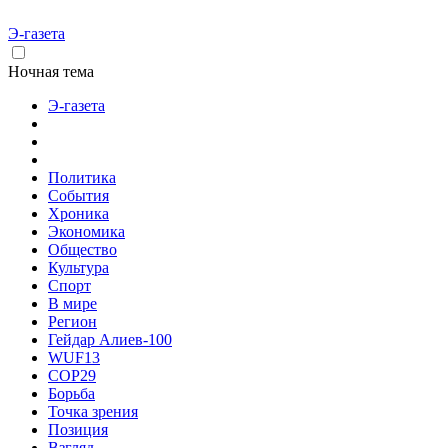
Э-газета
Ночная тема
Э-газета
Политика
События
Хроника
Экономика
Общество
Культура
Спорт
В мире
Регион
Гейдар Алиев-100
WUF13
COP29
Борьба
Точка зрения
Позиция
Взгляд