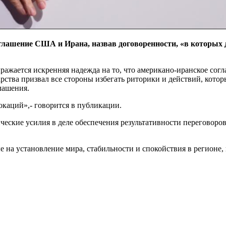
глашение США и Ирана, назвав договоренности, «в которых 
ыражается искренняя надежда на то, что американо-иранское сог
дарства призвал все стороны избегать риторики и действий, кот
лашения.
каций»,- говорится в публикации.
еские усилия в деле обеспечения результативности переговоров
е на установление мира, стабильности и спокойствия в регионе,