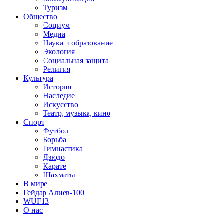
Туризм
Общество
Социум
Медиа
Наука и образование
Экология
Социальная защита
Религия
Культура
История
Наследие
Искусство
Театр, музыка, кино
Спорт
Футбол
Борьба
Гимнастика
Дзюдо
Карате
Шахматы
В мире
Гейдар Алиев-100
WUF13
О нас