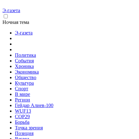
Э-газета
Ночная тема
Э-газета
Политика
События
Хроника
Экономика
Общество
Культура
Спорт
В мире
Регион
Гейдар Алиев-100
WUF13
COP29
Борьба
Точка зрения
Позиция
Взгляд