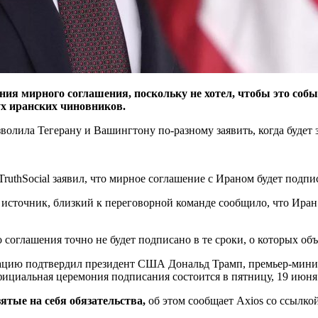
ния мирного соглашения, поскольку не хотел, чтобы это со
ух иранских чиновников.
озволила Тегерану и Вашингтону по-разному заявить, когда будет
ruthSocial заявил, что мирное соглашение с Ираном будет подпис
й источник, близкий к переговорной команде сообщило, что Ира
соглашения точно не будет подписано в те сроки, о которых об
цию подтвердил президент США Дональд Трамп, премьер-минис
ициальная церемония подписания состоится в пятницу, 19 июня
ятые на себя обязательства,
об этом сообщает Axios со ссылко