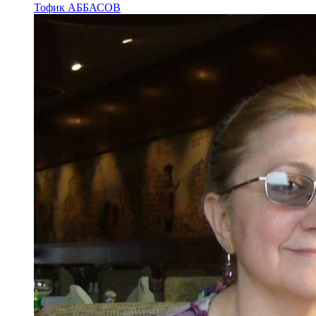
Тофик АББАСОВ