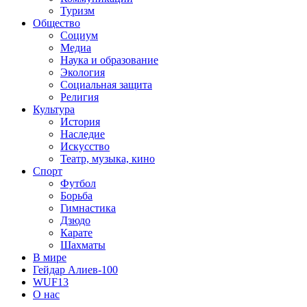
Туризм
Общество
Социум
Медиа
Наука и образование
Экология
Социальная защита
Религия
Культура
История
Наследие
Искусство
Театр, музыка, кино
Спорт
Футбол
Борьба
Гимнастика
Дзюдо
Карате
Шахматы
В мире
Гейдар Алиев-100
WUF13
О нас