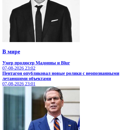
В мире
Умер продюсер Мадонны и Blur
07-08-2026
23:02
Пентагон опубликовал новые ролики с неопознанными
летающими объектами
07-08-2026
23:01