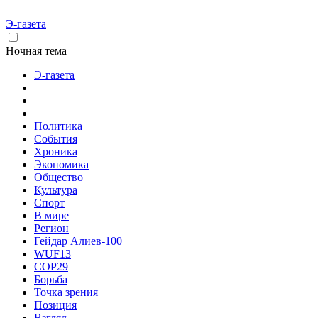
Э-газета
Ночная тема
Э-газета
Политика
События
Хроника
Экономика
Общество
Культура
Спорт
В мире
Регион
Гейдар Алиев-100
WUF13
COP29
Борьба
Точка зрения
Позиция
Взгляд