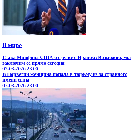
В мире
Глава Минфина США о сделке с Ираном: Возможно, мы
заключим ее прямо сегодня
07-08-2026
23:00
В Норвегии женщина попала в тюрьму из-за странного
имени сына
07-08-2026
23:00