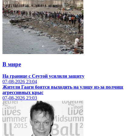
В мире
На границе с Сеутой усилили защиту
07-08-2026
23:04
Жители Гааги боятся выходить на улицу из-за полчищ
агрессивных крыс
07-08-2026
23:03