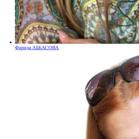
Фарида АББАСОВА