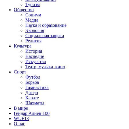
Туризм
Общество
Социум
Медиа
Наука и образование
Экология
Социальная защита
Религия
Культура
История
Наследие
Искусство
Театр, музыка, кино
Спорт
Футбол
Борьба
Гимнастика
Дзюдо
Карате
Шахматы
В мире
Гейдар Алиев-100
WUF13
О нас