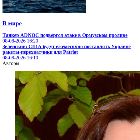
В мире
Танкер ADNOC подвергся атаке в Ормузском проливе
08-08-2026
16:20
Зеленский: США будут ежемесячно поставлять Украине
ракеты-перехватчики для Patriot
08-08-2026
16:10
Авторы