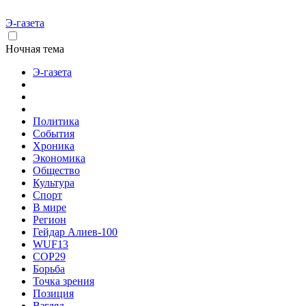
Э-газета
Ночная тема
Э-газета
Политика
События
Хроника
Экономика
Общество
Культура
Спорт
В мире
Регион
Гейдар Алиев-100
WUF13
COP29
Борьба
Точка зрения
Позиция
Взгляд