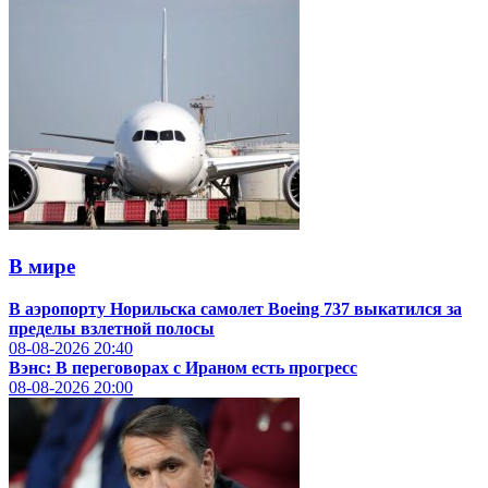
В мире
В аэропорту Норильска самолет Boeing 737 выкатился за
пределы взлетной полосы
08-08-2026
20:40
Вэнс: В переговорах с Ираном есть прогресс
08-08-2026
20:00