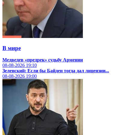
В мире
Медведев «предрек» судьбу Армении
08-08-2026
19:10
Зеленский: Если бы Байден тогда дал лицензии...
08-08-2026
19:00