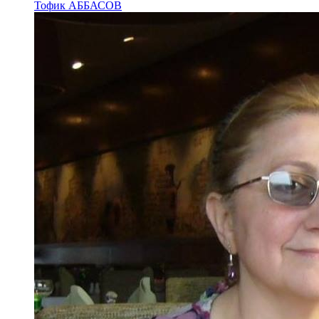
Тофик АББАСОВ