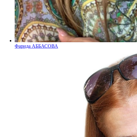
Фарида АББАСОВА