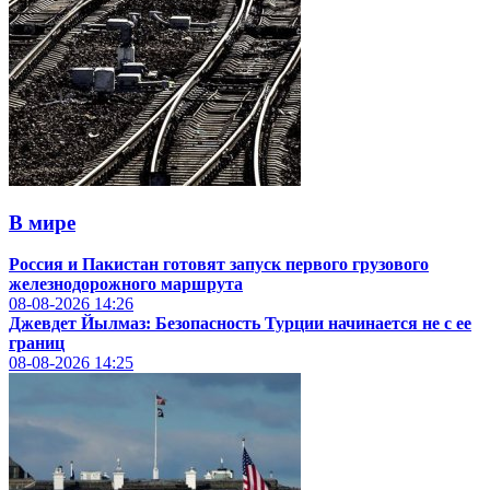
В мире
Россия и Пакистан готовят запуск первого грузового
железнодорожного маршрута
08-08-2026
14:26
Джевдет Йылмаз: Безопасность Турции начинается не с ее
границ
08-08-2026
14:25