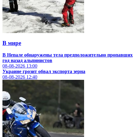
В мире
В Непале обнаружены тела предположительно пропавших
год назад альпинистов
08-08-2026
13:00
Украине грозит обвал экспорта зерна
08-08-2026
12:40