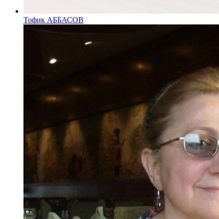
Тофик АББАСОВ