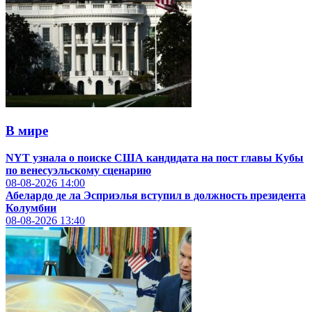
В мире
NYT узнала о поиске США кандидата на пост главы Кубы
по венесуэльскому сценарию
08-08-2026
14:00
Абелардо де ла Эсприэлья вступил в должность президента
Колумбии
08-08-2026
13:40