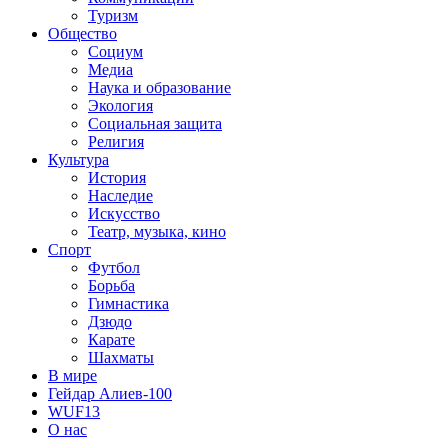
Туризм
Общество
Социум
Медиа
Наука и образование
Экология
Социальная защита
Религия
Культура
История
Наследие
Искусство
Театр, музыка, кино
Спорт
Футбол
Борьба
Гимнастика
Дзюдо
Карате
Шахматы
В мире
Гейдар Алиев-100
WUF13
О нас