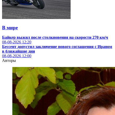
В мире
Байкер выжил после столкновения на скорости 270 км/ч
08-08-2026
12:20
Бессент допустил заключение нового соглашения с Ираном
в ближайшие дни
08-08-2026
12:00
Авторы