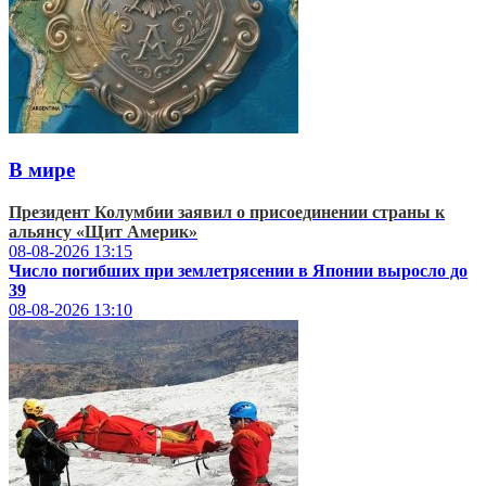
В мире
Президент Колумбии заявил о присоединении страны к
альянсу «Щит Америк»
08-08-2026
13:15
Число погибших при землетрясении в Японии выросло до
39
08-08-2026
13:10