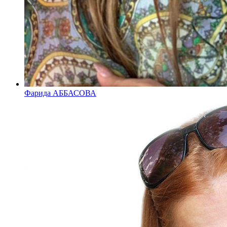
Фарида АББАСОВА