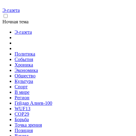
Э-газета
Ночная тема
Э-газета
Политика
События
Хроника
Экономика
Общество
Культура
Спорт
В мире
Регион
Гейдар Алиев-100
WUF13
COP29
Борьба
Точка зрения
Позиция
Взгляд