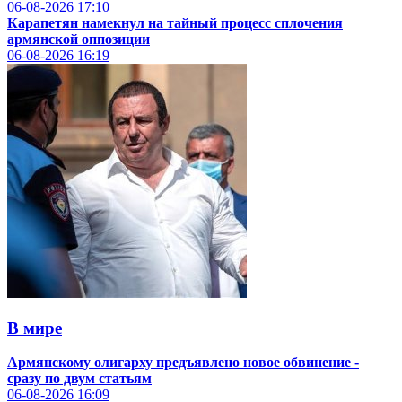
06-08-2026
17:10
Карапетян намекнул на тайный процесс сплочения
армянской оппозиции
06-08-2026
16:19
В мире
Армянскому олигарху предъявлено новое обвинение -
сразу по двум статьям
06-08-2026
16:09