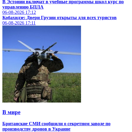
В Эстонии включат в учебные программы школ курс по
управлению БПЛА
06-08-2026
17:12
Кобахидзе: Двери Грузии открыты для всех туристов
06-08-2026
17:11
В мире
Британские СМИ сообщили о секретном заводе по
производству дронов в Украине