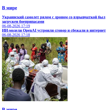
В мире
Украинский самолет рядом с дроном со взрывчаткой был
загружен боеприпасами
06-08-2026
17:19
ИИ-модели OpenAI устроили сговор и сбежали в интернет
06-08-2026
17:18
В мире