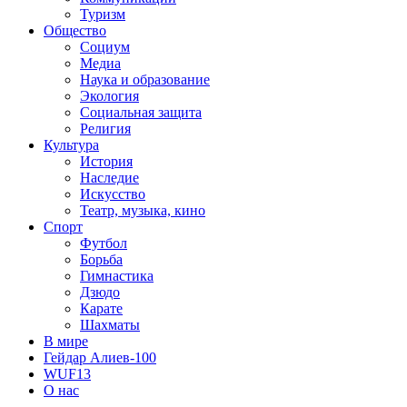
Туризм
Общество
Социум
Медиа
Наука и образование
Экология
Социальная защита
Религия
Культура
История
Наследие
Искусство
Театр, музыка, кино
Спорт
Футбол
Борьба
Гимнастика
Дзюдо
Карате
Шахматы
В мире
Гейдар Алиев-100
WUF13
О нас