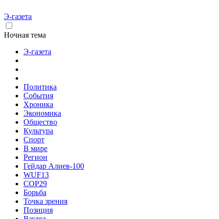
Э-газета
Ночная тема
Э-газета
Политика
События
Хроника
Экономика
Общество
Культура
Спорт
В мире
Регион
Гейдар Алиев-100
WUF13
COP29
Борьба
Точка зрения
Позиция
Взгляд