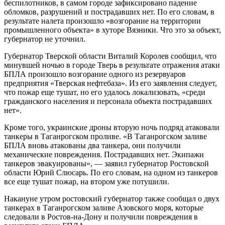
беспилотников, в самом городе зафиксировано падение
обломков, разрушений и пострадавших нет. По его словам, в
результате налета произошло «возгорание на территории
промышленного объекта» в хуторе Вязники. Что это за объект,
губернатор не уточнил.
Губернатор Тверской области Виталий Королев сообщил, что
минувшей ночью в городе Тверь в результате отражения атаки
БПЛА произошло возгорание одного из резервуаров
предприятия «Тверская нефтебаза». Из его заявления следует,
что пожар еще тушат, но его удалось локализовать, «среди
гражданского населения и персонала объекта пострадавших
нет».
Кроме того, украинские дроны вторую ночь подряд атаковали
танкеры в Таганрогском проливе. «В Таганрогском заливе
БПЛА вновь атакованы два танкера, они получили
механические повреждения. Пострадавших нет. Экипажи
танкеров эвакуированы», — заявил губернатор Ростовской
области Юрий Слюсарь. По его словам, на одном из танкеров
все еще тушат пожар, на втором уже потушили.
Накануне утром ростовский губернатор также сообщал о двух
танкерах в Таганрогском заливе Азовского моря, которые
следовали в Ростов-на-Дону и получили повреждения в