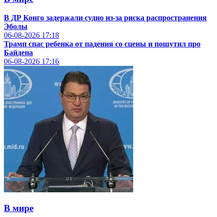
В ДР Конго задержали судно из-за риска распространения
Эболы
06-08-2026
17:18
Трамп спас ребенка от падения со сцены и пошутил про
Байдена
06-08-2026
17:16
В мире