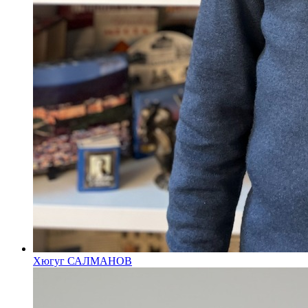
Хюгуг САЛМАНОВ