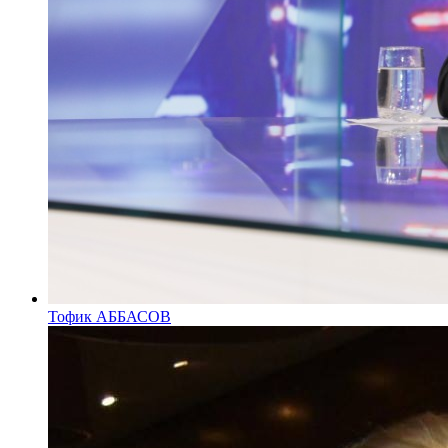
Тофик АББАСОВ