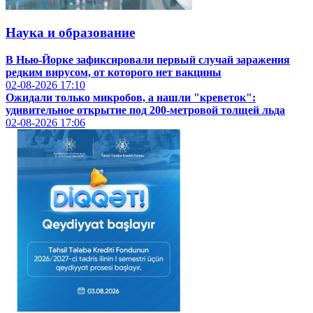
Наука и образование
В Нью-Йорке зафиксировали первый случай заражения
редким вирусом, от которого нет вакцины
02-08-2026
17:10
Ожидали только микробов, а нашли "креветок":
удивительное открытие под 200-метровой толщей льда
02-08-2026
17:06