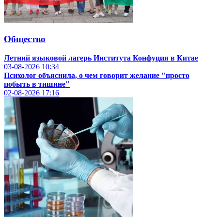
Общество
Летний языковой лагерь Института Конфуция в Китае
03-08-2026
10:34
Психолог объяснила, о чем говорит желание "просто
побыть в тишине"
02-08-2026
17:16