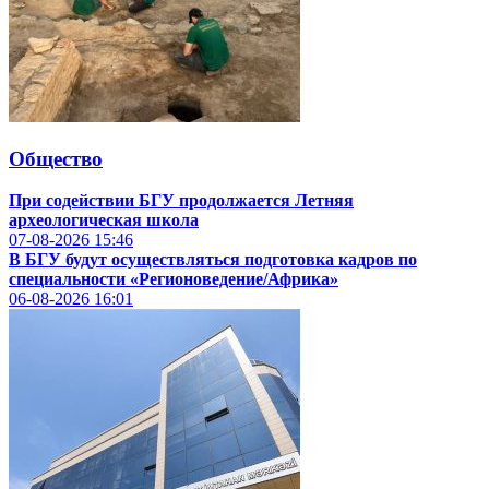
Общество
При содействии БГУ продолжается Летняя
археологическая школа
07-08-2026
15:46
В БГУ будут осуществляться подготовка кадров по
специальности «Регионоведение/Африка»
06-08-2026
16:01