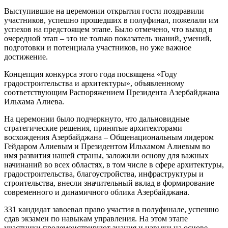
Выступившие на церемонии открытия гости поздравили
участников, успешно прошедших в полуфинал, пожелали им
успехов на предстоящем этапе. Было отмечено, что выход в
очередной этап – это не только показатель знаний, умений,
подготовки и потенциала участников, но уже важное
достижение.
Концепция конкурса этого года посвящена «Году
градостроительства и архитектуры», объявленному
соответствующим Распоряжением Президента Азербайджана
Ильхама Алиева.
На церемонии было подчеркнуто, что дальновидные
стратегические решения, принятые архитекторами
восхождения Азербайджана – Общенациональным лидером
Гейдаром Алиевым и Президентом Ильхамом Алиевым во
имя развития нашей страны, заложили основу для важных
начинаний во всех областях, в том числе в сфере архитектуры,
градостроительства, благоустройства, инфраструктуры и
строительства, внесли значительный вклад в формирование
современного и динамичного облика Азербайджана.
331 кандидат завоевал право участия в полуфинале, успешно
сдав экзамен по навыкам управления. На этом этапе
участники продемонстрируют знания и навыки на основе