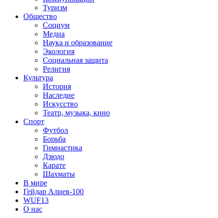
Туризм
Общество
Социум
Медиа
Наука и образование
Экология
Социальная защита
Религия
Культура
История
Наследие
Искусство
Театр, музыка, кино
Спорт
Футбол
Борьба
Гимнастика
Дзюдо
Карате
Шахматы
В мире
Гейдар Алиев-100
WUF13
О нас