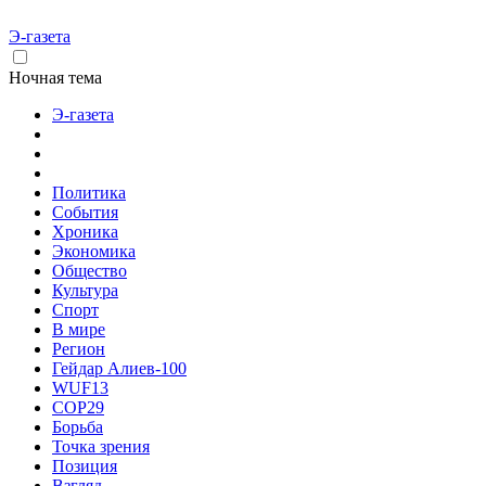
Э-газета
Ночная тема
Э-газета
Политика
События
Хроника
Экономика
Общество
Культура
Спорт
В мире
Регион
Гейдар Алиев-100
WUF13
COP29
Борьба
Точка зрения
Позиция
Взгляд