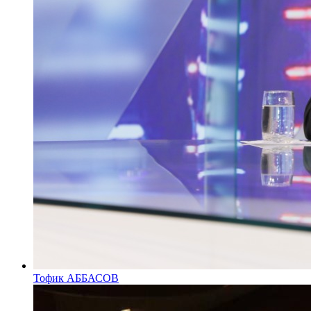
Тофик АББАСОВ