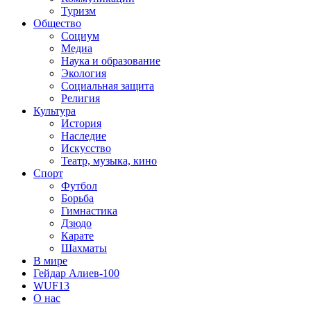
Туризм
Общество
Социум
Медиа
Наука и образование
Экология
Социальная защита
Религия
Культура
История
Наследие
Искусство
Театр, музыка, кино
Спорт
Футбол
Борьба
Гимнастика
Дзюдо
Карате
Шахматы
В мире
Гейдар Алиев-100
WUF13
О нас