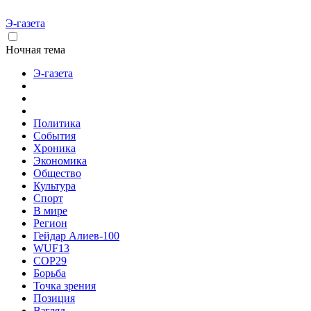
Э-газета
Ночная тема
Э-газета
Политика
События
Хроника
Экономика
Общество
Культура
Спорт
В мире
Регион
Гейдар Алиев-100
WUF13
COP29
Борьба
Точка зрения
Позиция
Взгляд