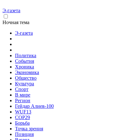
Э-газета
Ночная тема
Э-газета
Политика
События
Хроника
Экономика
Общество
Культура
Спорт
В мире
Регион
Гейдар Алиев-100
WUF13
COP29
Борьба
Точка зрения
Позиция
Взгляд