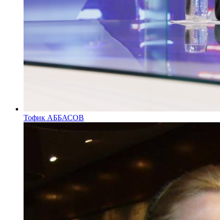
Тофик АББАСОВ