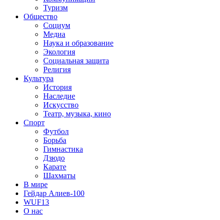
Туризм
Общество
Социум
Медиа
Наука и образование
Экология
Социальная защита
Религия
Культура
История
Наследие
Искусство
Театр, музыка, кино
Спорт
Футбол
Борьба
Гимнастика
Дзюдо
Карате
Шахматы
В мире
Гейдар Алиев-100
WUF13
О нас