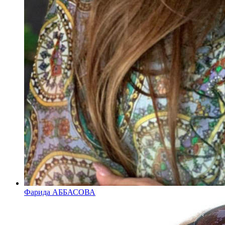
Фарида АББАСОВА