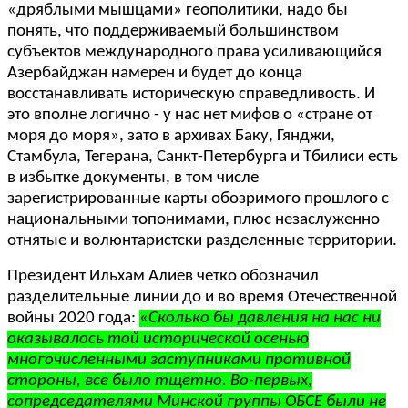
«дряблыми мышцами» геополитики, надо бы
понять, что поддерживаемый большинством
субъектов международного права усиливающийся
Азербайджан намерен и будет до конца
восстанавливать историческую справедливость. И
это вполне логично - у нас нет мифов о «стране от
моря до моря», зато в архивах Баку, Гянджи,
Стамбула, Тегерана, Санкт-Петербурга и Тбилиси есть
в избытке документы, в том числе
зарегистрированные карты обозримого прошлого с
национальными топонимами, плюс незаслуженно
отнятые и волюнтаристски разделенные территории.
Президент Ильхам Алиев четко обозначил
разделительные линии до и во время Отечественной
войны 2020 года:
«
Сколько бы давления на нас ни
оказывалось той исторической осенью
многочисленными заступниками противной
стороны, все было тщетно. Во-первых,
сопредседателями Минской группы ОБСЕ были не