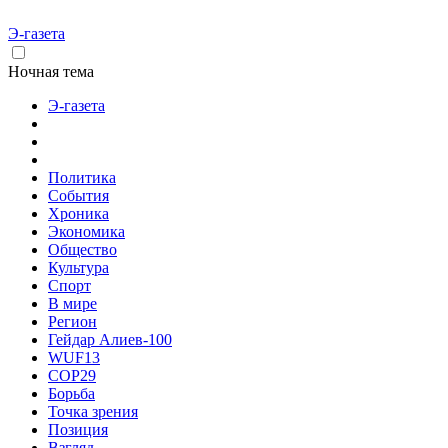
Э-газета
Ночная тема
Э-газета
Политика
События
Хроника
Экономика
Общество
Культура
Спорт
В мире
Регион
Гейдар Алиев-100
WUF13
COP29
Борьба
Точка зрения
Позиция
Взгляд