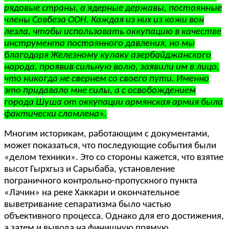
рядовые страны, а ядерные державы, постоянные
члены Совбеза ООН. Каждая из них из кожи вон
лезла, чтобы использовать оккупацию в качестве
инструмента постоянного давления, но мы
благодаря Железному кулаку азербайджанского
народа, проявив сильную волю, заявили им в лицо,
что никогда не свернем со своего пути. Именно
это придавало мне силы, а с освобождением
города Шуша от оккупации армянская армия была
фактически сломлена
».
Многим историкам, работающим с документами,
может показаться, что последующие события были
«делом техники». Это со стороны кажется, что взятие
высот Гырхгыз и Сарыбаба, установление
пограничного контрольно-пропускного пункта
«Лачин» на реке Хаккари и окончательное
выветривание сепаратизма было частью
объективного процесса. Однако для его достижения,
а затем и вывода на финишную прямую