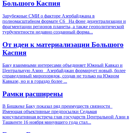
Большого Каспия
Зарубежные СМИ о факторе Азербайджана в
полномасштабном формате С6 На фоне децентрализации и
фрагментации регионов планеты, а также геополитической
турбулентности недавно созданный форма...
От идеи к материализации Большого
Каспия
Баку взаимными интересами объединяет Южный Кавказ и
Центральную Азию Азербайджан формирует новый, более
справедливый миропорядок, создав не только на Южном
Кавказе, но и в гораздо более ...
Рамки расширены
В Бишкеке Баку показал ряд преимуществ связности
Имеющая объективные предпосылки Седьмая
консультативная встреча глав государств Центральной Азии в
Ташкенте 16 ноября минувшего года стал...