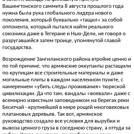
Вашингтонского саммита 8 августа прошлого года
нужна была рука глобального лидера нового
поколения, который буквально «тащил» за собой
оппонента, который пытался найти реального
союзника даже в Тегеране и Нью-Дели, не говоря о
разругавшейся затем троице, упомянутой главой
государства.
Возрождение Зангиланского района втройне ценно и
по той причине, что армянские оккупанты растащили
по крупицам все строительные материалы и даже
могильные плиты в каждом населенном пункте, с
намерением «убить следы проживания» тюркской
цивилизации. Да что там, вандалы «воевали» даже с
всемирно известным заповедником на берегах реки
Беситчай - крупнейшей в мире рощей многовековых
платановых деревьев. Так вот, армянское
руководство создало все условия для вырубки и
вывоза ценного груза в соседнюю страну, а оттуда за