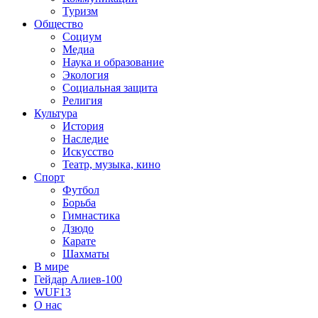
Туризм
Общество
Социум
Медиа
Наука и образование
Экология
Социальная защита
Религия
Культура
История
Наследие
Искусство
Театр, музыка, кино
Спорт
Футбол
Борьба
Гимнастика
Дзюдо
Карате
Шахматы
В мире
Гейдар Алиев-100
WUF13
О нас