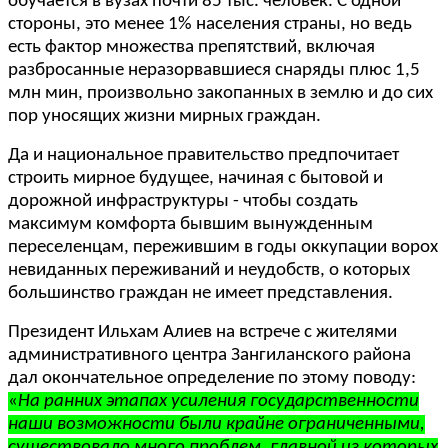
обучается в вузах почти 85 тыс. человек. С одной
стороны, это менее 1% населения страны, но ведь
есть фактор множества препятствий, включая
разбросанные неразорвавшиеся снаряды плюс 1,5
млн мин, произвольно закопанных в землю и до сих
пор уносящих жизни мирных граждан.
Да и национальное правительство предпочитает
строить мирное будущее, начиная с бытовой и
дорожной инфраструктуры - чтобы создать
максимум комфорта бывшим вынужденным
переселенцам, пережившим в годы оккупации ворох
невиданных переживаний и неудобств, о которых
большинство граждан не имеет представления.
Президент Ильхам Алиев на встрече с жителями
административного центра Зангиланского района
дал окончательное определение по этому поводу:
«
На ранних этапах усиления государственности
наши возможности были крайне ограниченными,
существовало много проблем, главной из которых