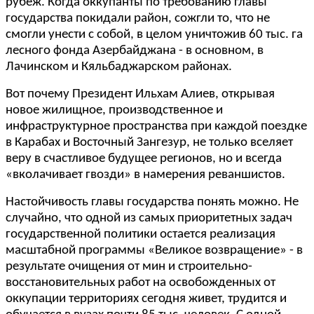
рубеж. Когда оккупанты по требованию главы
государства покидали район, сожгли то, что не
смогли унести с собой
, в целом уничтожив 60 тыс.
га
лесного фонда Азербайджана - в основном, в
Лачинском и Кяльбаджарском районах.
Вот почему Президент Ильхам Алиев, открывая
новое жилищное, производственное и
инфраструктурное пространства при каждой поездке
в Карабах и Восточный Зангезур, не только вселяет
веру в счастливое будущее регионов, но и всегда
«вколачивает гвозди» в намерения реваншистов.
Настойчивость главы государства понять можно. Не
случайно, что одной из самых приоритетных задач
государственной политики остается реализация
масштабной программы «Великое возвращение» - в
результате очищения от мин и строительно-
восстановительных работ на освобожденных от
оккупации территориях сегодня живет, трудится и