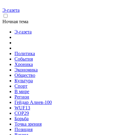
Э-газета
Ночная тема
Э-газета
Политика
События
Хроника
Экономика
Общество
Культура
Спорт
В мире
Регион
Гейдар Алиев-100
WUF13
COP29
Борьба
Точка зрения
Позиция
Взгляд