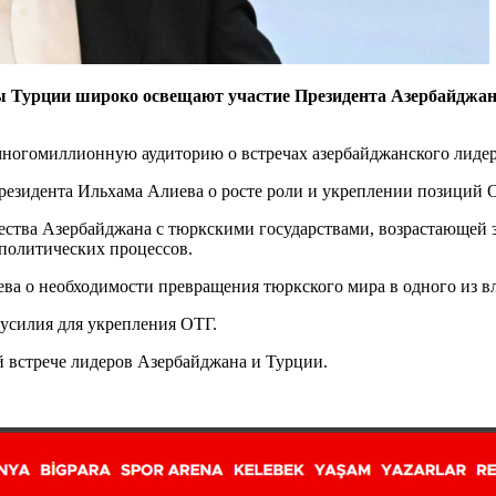
ы Турции широко освещают участие Президента Азербайджа
 многомиллионную аудиторию о встречах азербайджанского лиде
резидента Ильхама Алиева о росте роли и укреплении позиций 
ства Азербайджана с тюркскими государствами, возрастающей з
ополитических процессов.
ева о необходимости превращения тюркского мира в одного из 
 усилия для укрепления ОТГ.
 встрече лидеров Азербайджана и Турции.