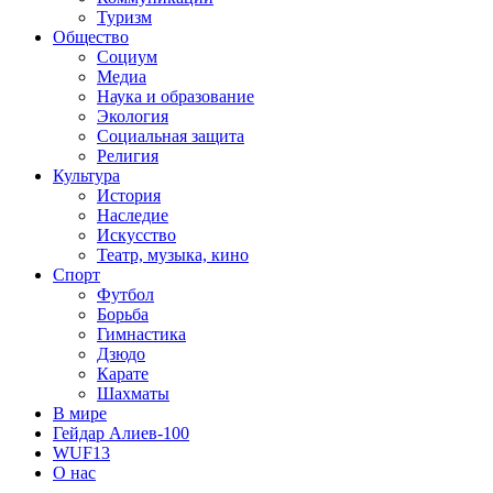
Туризм
Общество
Социум
Медиа
Наука и образование
Экология
Социальная защита
Религия
Культура
История
Наследие
Искусство
Театр, музыка, кино
Спорт
Футбол
Борьба
Гимнастика
Дзюдо
Карате
Шахматы
В мире
Гейдар Алиев-100
WUF13
О нас