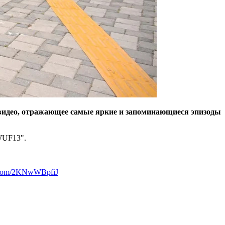
 видео, отражающее самые яркие и запоминающиеся эпизоды
WUF13".
r.com/2KNwWBpfiJ