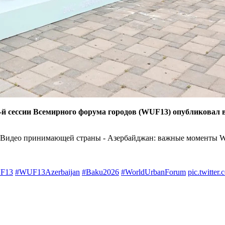
й сессии Всемирного форума городов (WUF13) опубликовал
м "Видео принимающей страны - Азербайджан: важные моменты 
F13
#WUF13Azerbaijan
#Baku2026
#WorldUrbanForum
pic.twitte