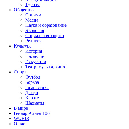
Туризм
Общество
Социум
Медиа
Наука и образование
Экология
Социальная защита
Религия
Культура
История
Наследие
Искусство
Театр, музыка, кино
Спорт
Футбол
Борьба
Гимнастика
Дзюдо
Карате
Шахматы
В мире
Гейдар Алиев-100
WUF13
О нас