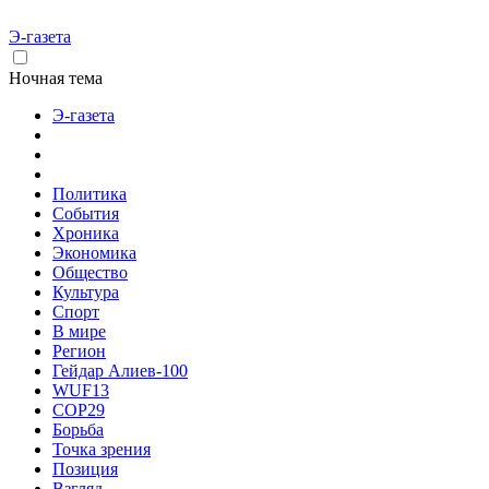
Э-газета
Ночная тема
Э-газета
Политика
События
Хроника
Экономика
Общество
Культура
Спорт
В мире
Регион
Гейдар Алиев-100
WUF13
COP29
Борьба
Точка зрения
Позиция
Взгляд