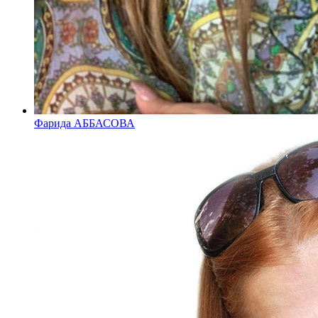
Фарида АББАСОВА