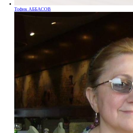
Тофик АББАСОВ