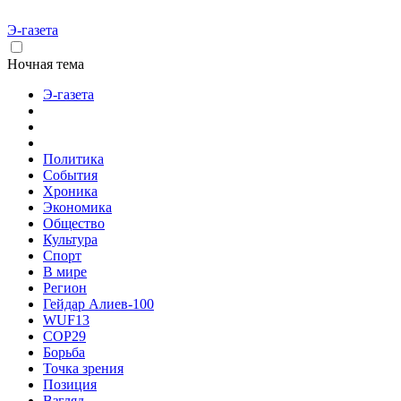
Э-газета
Ночная тема
Э-газета
Политика
События
Хроника
Экономика
Общество
Культура
Спорт
В мире
Регион
Гейдар Алиев-100
WUF13
COP29
Борьба
Точка зрения
Позиция
Взгляд