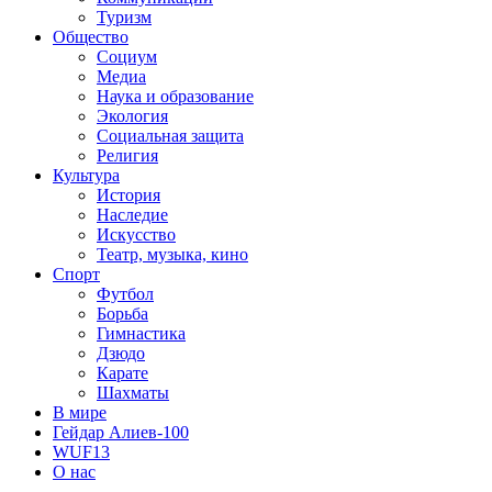
Туризм
Общество
Социум
Медиа
Наука и образование
Экология
Социальная защита
Религия
Культура
История
Наследие
Искусство
Театр, музыка, кино
Спорт
Футбол
Борьба
Гимнастика
Дзюдо
Карате
Шахматы
В мире
Гейдар Алиев-100
WUF13
О нас