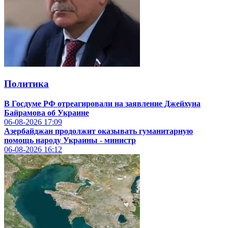
Политика
В Госдуме РФ отреагировали на заявление Джейхуна
Байрамова об Украине
06-08-2026
17:09
Азербайджан продолжит оказывать гуманитарную
помощь народу Украины - министр
06-08-2026
16:12