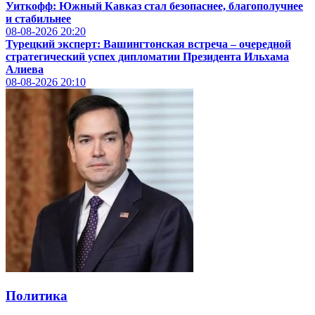
Уиткофф: Южный Кавказ стал безопаснее, благополучнее
и стабильнее
08-08-2026
20:20
Турецкий эксперт: Вашингтонская встреча – очередной
стратегический успех дипломатии Президента Ильхама
Алиева
08-08-2026
20:10
Политика