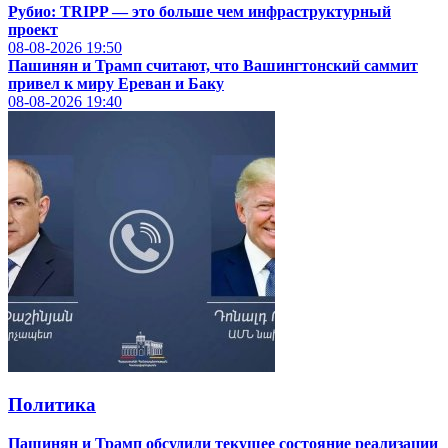
Рубио: TRIPP — это больше чем инфраструктурный
проект
08-08-2026
19:50
Пашинян и Трамп считают, что Вашингтонский саммит
привел к миру Ереван и Баку
08-08-2026
19:40
Политика
Пашинян и Трамп обсудили текущее состояние реализации