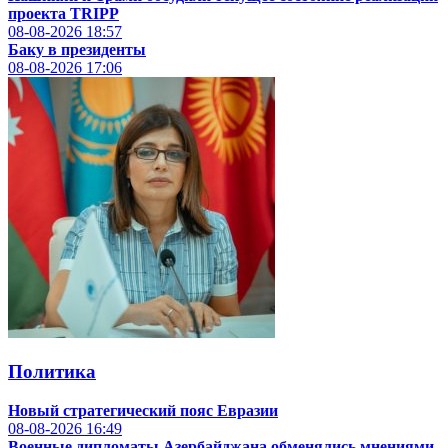
проекта TRIPP
08-08-2026
18:57
Баку в президенты
08-08-2026
17:06
Политика
Новый стратегический пояс Евразии
08-08-2026
16:49
Военные дипломаты Азербайджана обменялись мнениями