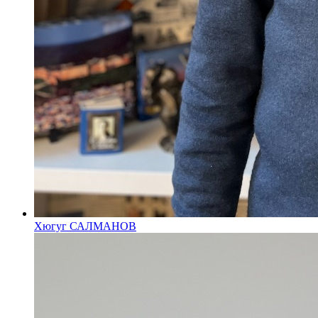
Хюгуг САЛМАНОВ