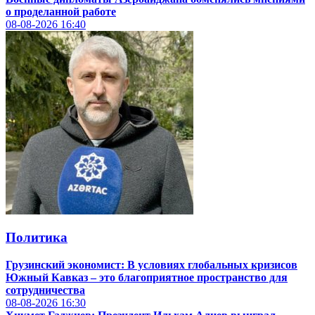
о проделанной работе
08-08-2026
16:40
Политика
Грузинский экономист: В условиях глобальных кризисов
Южный Кавказ – это благоприятное пространство для
сотрудничества
08-08-2026
16:30