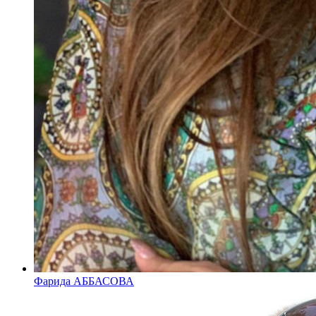
Фарида АББАСОВА