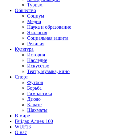
Туризм
Общество
Социум
Медиа
Наука и образование
Экология
Социальная защита
Религия
Культура
История
Наследие
Искусство
Театр, музыка, кино
Спорт
Футбол
Борьба
Гимнастика
Дзюдо
Карате
Шахматы
В мире
Гейдар Алиев-100
WUF13
О нас