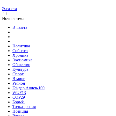
Э-газета
Ночная тема
Э-газета
Политика
События
Хроника
Экономика
Общество
Культура
Спорт
В мире
Регион
Гейдар Алиев-100
WUF13
COP29
Борьба
Точка зрения
Позиция
Взгляд