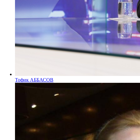
Тофик АББАСОВ