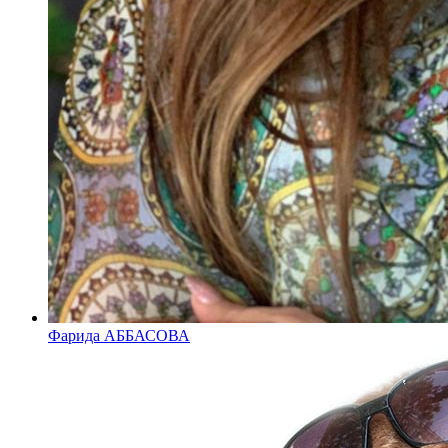
Фарида АББАСОВА