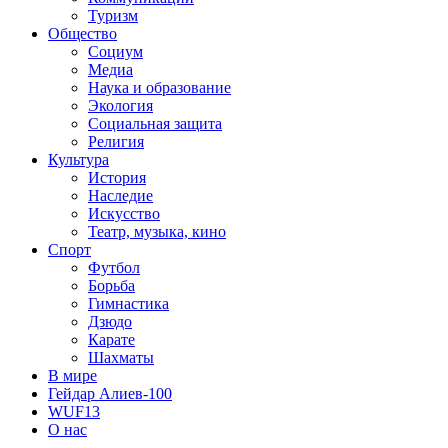
Туризм
Общество
Социум
Медиа
Наука и образование
Экология
Социальная защита
Религия
Культура
История
Наследие
Искусство
Театр, музыка, кино
Спорт
Футбол
Борьба
Гимнастика
Дзюдо
Карате
Шахматы
В мире
Гейдар Алиев-100
WUF13
О нас