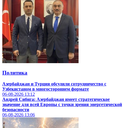
Политика
Азербайджан и Турция обсудили сотрудничество с
Узбекистаном в многостороннем формате
06-08-2026
13:12
Андрей Сибига: Азербайджан имеет стратегическое
значение для всей Европы с точки зрения энергетической
безопасности
06-08-2026
13:06