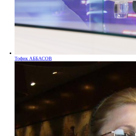
Тофик АББАСОВ