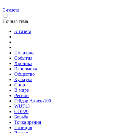
Э-газета
Ночная тема
Э-газета
Политика
События
Хроника
Экономика
Общество
Культура
Спорт
В мире
Регион
Гейдар Алиев-100
WUF13
COP29
Борьба
Точка зрения
Позиция
Взгляд